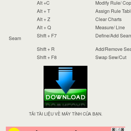
Alt +C
Modify Rule/ Co
Alt + T
Assign Rule Tab
Alt + Z
Clear Charts
Alt + Q
Measure/ Line
Shift + F7
Define/Add Sea
Seam
Shift + R
Add/Remove Se
Shift + F8
Swap Sew/Cut
TẢI TÀI LIỆU VỀ MÁY TÍNH CỦA BẠN.