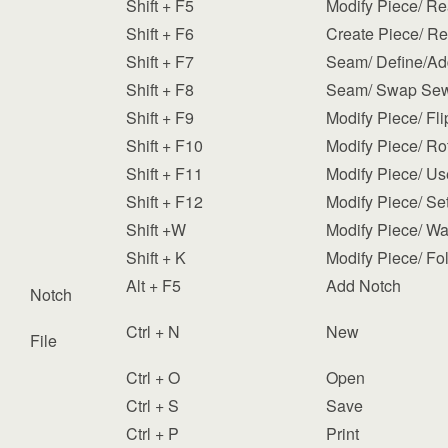
Shift + F5
Modify Piece/ Re
Shift + F6
Create Piece/ Re
Shift + F7
Seam/ Define/A
Shift + F8
Seam/ Swap Sew
Shift + F9
Modify Piece/ Fli
Shift + F10
Modify Piece/ Ro
Shift + F11
Modify Piece/ Us
Shift + F12
Modify Piece/ Se
Shift +W
Modify Piece/ Wa
Shift + K
Modify Piece/ Fo
Alt + F5
Add Notch
Notch
Ctrl + N
New
File
Ctrl + O
Open
Ctrl + S
Save
Ctrl + P
Print