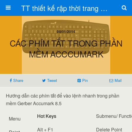
TT thiết kế rập thời trang Toán Trần
08/01/2014
CÁC PHÍM TẮT TRONG PHẦN
MỀM ACCCUMARK
Share
Tweet
Pin
Mail
Hướng dẫn các phím tắt để vào lệnh nhanh trong phần
mềm Gerber Accumark 8.5
Hot Keys
Submenu/ Functi
Menu
Alt + F1
Delete Point