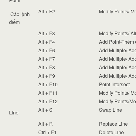
Point
Alt + F2
Modify Points/ M
Các lệnh
điểm
Alt + F3
Modify Points/ Al
Alt + F4
Add Point-Thêm 
Alt + F6
Add Multiple/ Add
Alt + F7
Add Multiple/ Add
Alt + F8
Add Multiple/ Ad
Alt + F9
Add Multiple/ Add
Alt + F10
Point Intersect
Alt + F11
Modify Points/ 
Alt + F12
Modify Points/Mo
Alt + S
Swap Line
Line
Alt + R
Replace Line
Ctrl + F1
Delete Line