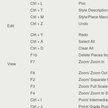
Ctrl + L
Plot
Ctrl + T
Style Description
Ctrl + M
Style/Piece Man
Ctrl + Z
Undo
Edit
Ctrl + Y
Redo
Ctrl + A
Select All
Ctrl + D
Clear All
F10
Delete Pieces f
F7
Zoom/ Zoom In
View
F8
Zoom/ Zoom Out
F2
Zoom/ Separate 
F3
Zoom/ Full Scale
F4
Zoom/ Zoom to S
Ctrl + I
Point/ Intermedia
Ctrl + J
Point/ Grade Rul