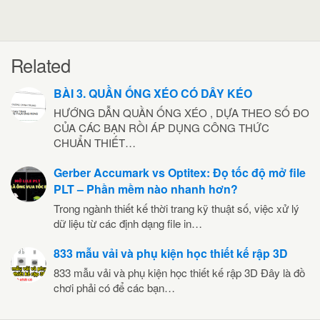
Related
BÀI 3. QUẦN ỐNG XÉO CÓ DÂY KÉO
HƯỚNG DẪN QUẦN ỐNG XÉO , DỰA THEO SỐ ĐO
CỦA CÁC BẠN RỒI ÁP DỤNG CÔNG THỨC
CHUẨN THIẾT…
Gerber Accumark vs Optitex: Đọ tốc độ mở file
PLT – Phần mềm nào nhanh hơn?
Trong ngành thiết kế thời trang kỹ thuật số, việc xử lý
dữ liệu từ các định dạng file in…
833 mẫu vải và phụ kiện học thiết kế rập 3D
833 mẫu vải và phụ kiện học thiết kế rập 3D Đây là đồ
chơi phải có để các bạn…