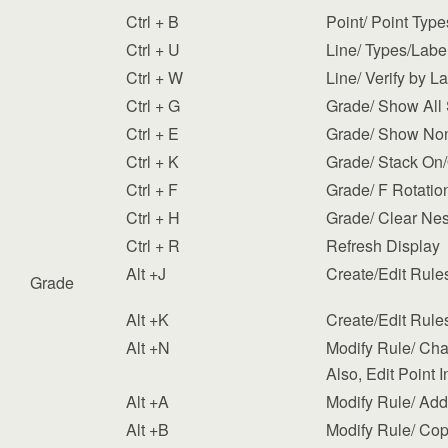
Ctrl + B
Point/ Point Type
Ctrl + U
Line/ Types/Labe
Ctrl + W
Line/ Verify by L
Ctrl + G
Grade/ Show All 
Ctrl + E
Grade/ Show Non
Ctrl + K
Grade/ Stack On/
Ctrl + F
Grade/ F Rotatio
Ctrl + H
Grade/ Clear Nes
Ctrl + R
Refresh Display
Alt +J
Create/Edit Rules
Grade
Alt +K
Create/Edit Rule
Alt +N
Modify Rule/ Ch
Also, Edit Point I
Alt +A
Modify Rule/ Add
Alt +B
Modify Rule/ Cop