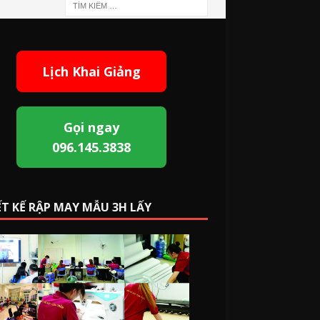
Lịch Khai Giảng
Gọi ngay
096.145.3838
ẾT KẾ RẬP MAY MẪU 3H LẤY