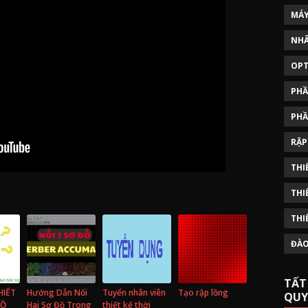
MÁY
NHÂ
OPT
PHẦ
PHẦ
RẬP
THI
THI
THI
ĐÀO
TẤT
HIẾT
Hướng Dẫn Nối
Tuyển nhân viên
Tạo rập lồng
QUY
ĐỒ
Hai Sơ Đồ Trong
thiết kế thời