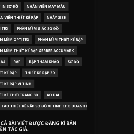
 IN SƠ ĐỒ
NHÂN VIÊN MAY MẪU
N VIÊN THIẾT KẾ RẬP
NHẢY SIZE
ITEX
PHẦN MỀM GIÁC SƠ ĐỒ
N MỀM OPTITEX
PHẦN MỀM THIẾT KẾ RẬP
N MỀM THIẾT KẾ RẬP GERBER ACCUMARK
 A4
RẬP
RẬP THAM KHẢO
SƠ ĐỒ
ẾT KẾ RẬP
THIẾT KẾ RẬP 3D
ẾT KẾ RẬP VI TÍNH
ẾT KẾ THỜI TRANG 3D
ÁO DÀI
 TẠO THIẾT KẾ RẬP SƠ ĐỒ VI TÍNH CHO DOANH NGHIỆP
 CẢ BÀI VIẾT ĐƯỢC ĐĂNG KÍ BẢN
ỀN TÁC GIẢ.