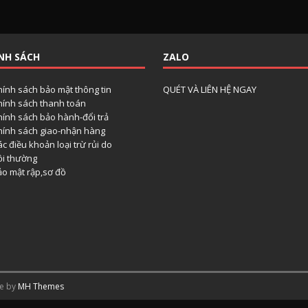
NH SÁCH
ZALO
hính sách bảo mật thông tin
QUÉT VÀ LIÊN HỆ NGAY
hính sách thanh toán
hính sách bảo hành-đổi trả
hính sách giao-nhận hàng
c điều khoản loại trừ rủi do
ồi thường
ảo mật rập,sơ đồ
me by
MH Themes