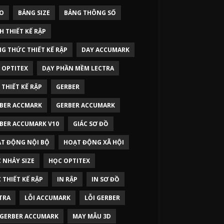
O
BẢNG SIZE
BẢNG THÔNG SỐ
H THIẾT KẾ RẬP
G THỨC THIẾT KẾ RẬP
DAY ACCUMARK
 OPTITEX
DẠY PHẦN MỀM LECTRA
 THIẾT KẾ RẬP
GERBER
BER ACCMARK
GERBER ACCUMARK
BER ACCUMARK V10
GIÁC SƠ ĐỒ
T ĐỘNG NỘI BỘ
HOẠT ĐỘNG XÃ HỘI
 NHẢY SIZE
HỌC OPTITEX
 THIẾT KẾ RẬP
IN RẬP
IN SƠ ĐỒ
TRA
LỖI ACCUMARK
LỖI GERBER
 GERBER ACCUMARK
MAY MẪU 3D