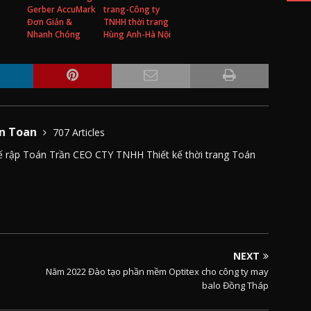
Gerber AccuMark
trang-Công ty
Đơn Giản &
TNHH thời trang
Nhanh Chóng
Hùng Anh-Hà Nội
n Toan
707 Articles
 kế rập Toán Trần CEO CTY TNHH Thiết kế thời trang Toán
NEXT
Năm 2022 Đào tạo phần mềm Optitex cho công ty may
balo Đồng Tháp