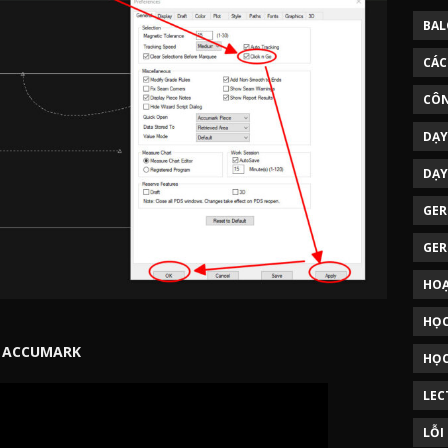
BAL
CÁC
CÔN
DẠY
DẠY
GER
GER
HOẠ
HỌC
R ACCUMARK
HỌC
LEC
LỖI