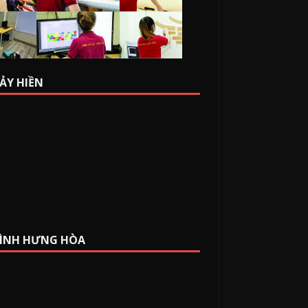
BẢY HIỀN
BÌNH HƯNG HÒA