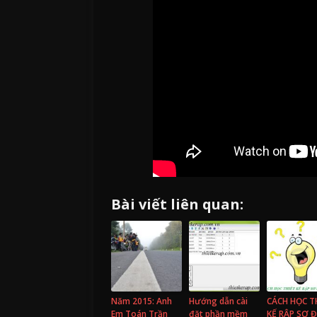
Bài viết liên quan:
Năm 2015: Anh
Hướng dẫn cài
CÁCH HỌC T
Em Toán Trần
đặt phần mềm
KẾ RẬP SƠ 