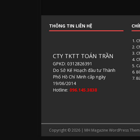
THÔNG TIN LIÊN HỆ
CHÍ
C
C
C
CTY TKTT TOÁN TRẦN
C
GPKD: 0312826391
Cá
Do Sở Kế Hoạch đầu tư Thành
B
Phố Hồ Chí Minh cấp ngày
B
19/06/2014
Hotline:
096.145.3838
Copyright © 2026 | MH Magazine WordPress The