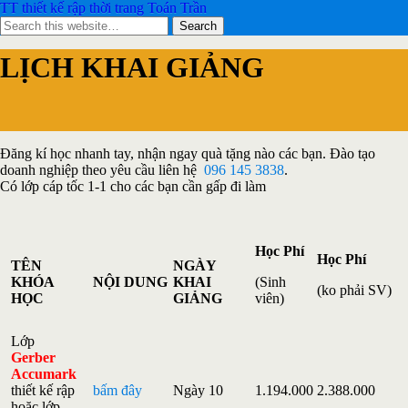
TT thiết kế rập thời trang Toán Trần
LỊCH KHAI GIẢNG
Đăng kí học nhanh tay, nhận ngay quà tặng nào các bạn. Đào tạo
doanh nghiệp theo yêu cầu liên hệ
096 145 3838
.
Có lớp cáp tốc 1-1 cho các bạn cần gấp đi làm
Học Phí
Học Phí
TÊN
NGÀY
KHÓA
NỘI DUNG
KHAI
(Sinh
(ko phải SV)
HỌC
GIẢNG
viên)
Lớp
Gerber
Accumark
thiết kế rập
bấm đây
Ngày 10
1.194.000
2.388.000
hoặc lớp