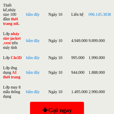
Thiết
kế,nhảy
size 100
bấm đây
Ngày 10
Liên hệ
096.145.3838
đầm
thời
trang nữ
.
Lớp
nhảy
size jacket
bấm đây
Ngày 10
4.949.000
9.899.000
,vest
trên
máy tính
Lớp
Clo3D
bấm đây
Ngày 10
995.000
1.990.000
Lớp ứng
dụng
AI
bấm đây
Ngày 10
944.000
1.888.000
thời trang
Lớp may 8
mẫu thông
bấm đây
Ngày 10
1.495.000
2.990.000
dụng
📳Gọi ngay