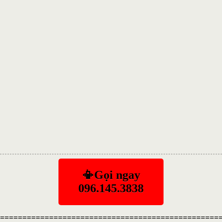
📳Gọi ngay
096.145.3838
=================================================