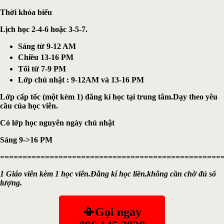
Th
ờ
i kh
ó
a bi
ể
u
L
ị
ch h
ọ
c 2-4-6 ho
ặ
c 3-5-7.
Sáng t
ừ
9-12 AM
Chi
ề
u 13-16 PM
T
ố
i t
ừ
7-9 PM
Lớp chủ nhật : 9-12AM và 13-16 PM
L
ớ
p c
ấ
p t
ố
c (m
ộ
t k
è
m 1)
đă
ng k
í
h
ọ
c t
ạ
i trung t
â
m.D
ạ
y theo y
ê
u
c
ầ
u c
ủ
a h
ọ
c vi
ê
n.
Có l
ớ
p h
ọ
c nguy
ê
n ng
à
y ch
ủ
nh
ậ
t
Sáng 9->16 PM
=================================================
1 Giáo viên kèm 1 h
ọ
c vi
ê
n.
Đă
ng k
í
h
ọ
c li
ề
n,kh
ô
ng c
ầ
n ch
ờ
đ
ủ
s
ố
l
ượ
ng.
📳Gọi ngay