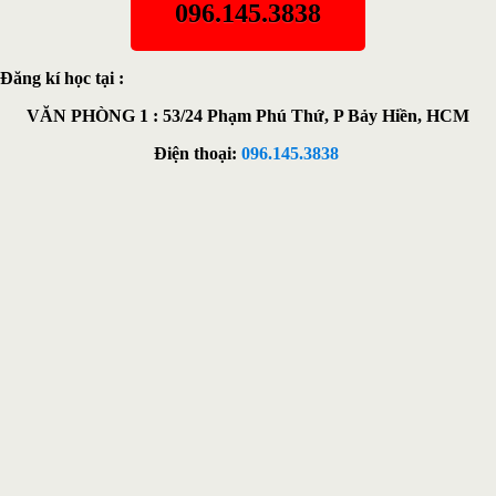
096.145.3838
Đăng kí h
ọ
c t
ạ
i
:
VĂN PHÒNG 1 : 53/24 Phạm Phú Thứ
, P Bảy Hiền
, HCM
Đi
ệ
n tho
ạ
i:
096.145.3838