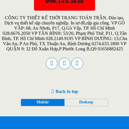
096.145.3838
CÔNG TY THIẾT KẾ THỜI TRANG TOÁN TRẦN. Đào tạo,
Dịch vụ thiết kế rập chuyên nghiệp. In sơ đồ,rập gia công. VP GÒ
VẤP: 68, An Nhơn, P17, Q.Gò Vấp, TP. Hồ Chí Minh
028.6676.2050 VP TÂN BÌNH: 53/20, Phạm Phú Thứ, P11, Q.Tân
Bình, TP. Hồ Chí Minh 028.2149.9195 VP BÌNH DƯƠNG: 13,Chu
Văn An, P An Phú, TX Thuận An, Bình Dương 0274.633.1800 VP
QUẬN 9: 32 Đỗ Xuân Hợp,P Phước Long B,Q9 01656882425
Back to top
Mobile
Desktop