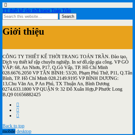
TT thiết kế rập thời trang Toán Trần
Giới thiệu
CÔNG TY THIẾT KẾ THỜI TRANG TOÁN TRẦN. Đào tạo,
Dịch vụ thiết kế rập chuyên nghiệp. In sơ đồ,rập gia công. VP GÒ
VẤP: 68, An Nhơn, P17, Q.Gò Vấp, TP. Hồ Chí Minh
028.6676.2050 VP TÂN BÌNH: 53/20, Phạm Phú Thứ, P11, Q.Tân
Bình, TP. Hồ Chí Minh 028.2149.9195 VP BÌNH DƯƠNG:
13,Chu Văn An, P An Phú, TX Thuận An, Bình Dương
0274.633.1800 VP QUẬN 9: 32 Đỗ Xuân Hợp,P Phước Long
B,Q9 01656882425
Back to top
mobile
desktop