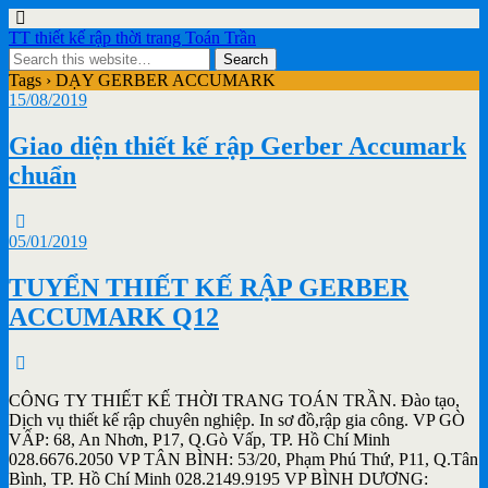
TT thiết kế rập thời trang Toán Trần
Tags › DẠY GERBER ACCUMARK
15/08/2019
Giao diện thiết kế rập Gerber Accumark
chuẩn
05/01/2019
TUYỂN THIẾT KẾ RẬP GERBER
ACCUMARK Q12
CÔNG TY THIẾT KẾ THỜI TRANG TOÁN TRẦN. Đào tạo,
Dịch vụ thiết kế rập chuyên nghiệp. In sơ đồ,rập gia công. VP GÒ
VẤP: 68, An Nhơn, P17, Q.Gò Vấp, TP. Hồ Chí Minh
028.6676.2050 VP TÂN BÌNH: 53/20, Phạm Phú Thứ, P11, Q.Tân
Bình, TP. Hồ Chí Minh 028.2149.9195 VP BÌNH DƯƠNG: