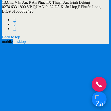
13,Chu Văn An, P An Phú, TX Thuận An, Bình Dương
0274.633.1800 VP QUẬN 9: 32 Đỗ Xuân Hợp,P Phước Long
B,Q9 01656882425
Back to top
mobile
desktop
📞