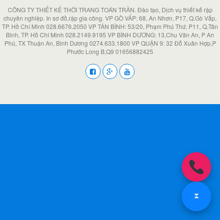
CÔNG TY THIẾT KẾ THỜI TRANG TOÁN TRẦN. Đào tạo, Dịch vụ thiết kế rập
chuyên nghiệp. In sơ đồ,rập gia công. VP GÒ VẤP: 68, An Nhơn, P17, Q.Gò Vấp,
TP. Hồ Chí Minh 028.6676.2050 VP TÂN BÌNH: 53/20, Phạm Phú Thứ, P11, Q.Tân
Bình, TP. Hồ Chí Minh 028.2149.9195 VP BÌNH DƯƠNG: 13,Chu Văn An, P An
Phú, TX Thuận An, Bình Dương 0274.633.1800 VP QUẬN 9: 32 Đỗ Xuân Hợp,P
Phước Long B,Q9 01656882425