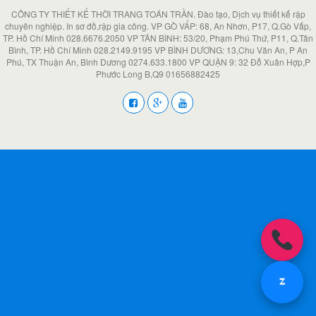
CÔNG TY THIẾT KẾ THỜI TRANG TOÁN TRẦN. Đào tạo, Dịch vụ thiết kế rập
chuyên nghiệp. In sơ đồ,rập gia công. VP GÒ VẤP: 68, An Nhơn, P17, Q.Gò Vấp,
TP. Hồ Chí Minh 028.6676.2050 VP TÂN BÌNH: 53/20, Phạm Phú Thứ, P11, Q.Tân
Bình, TP. Hồ Chí Minh 028.2149.9195 VP BÌNH DƯƠNG: 13,Chu Văn An, P An
Phú, TX Thuận An, Bình Dương 0274.633.1800 VP QUẬN 9: 32 Đỗ Xuân Hợp,P
Phước Long B,Q9 01656882425