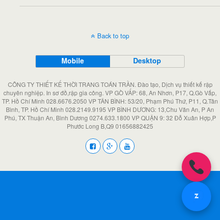
Back to top
Mobile
Desktop
CÔNG TY THIẾT KẾ THỜI TRANG TOÁN TRẦN. Đào tạo, Dịch vụ thiết kế rập
chuyên nghiệp. In sơ đồ,rập gia công. VP GÒ VẤP: 68, An Nhơn, P17, Q.Gò Vấp,
TP. Hồ Chí Minh 028.6676.2050 VP TÂN BÌNH: 53/20, Phạm Phú Thứ, P11, Q.Tân
Bình, TP. Hồ Chí Minh 028.2149.9195 VP BÌNH DƯƠNG: 13,Chu Văn An, P An
Phú, TX Thuận An, Bình Dương 0274.633.1800 VP QUẬN 9: 32 Đỗ Xuân Hợp,P
Phước Long B,Q9 01656882425