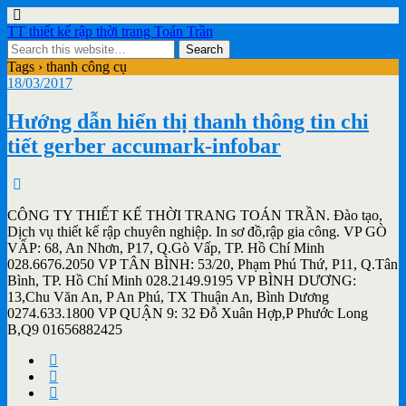
TT thiết kế rập thời trang Toán Trần
Tags › thanh công cụ
18/03/2017
Hướng dẫn hiển thị thanh thông tin chi
tiết gerber accumark-infobar
CÔNG TY THIẾT KẾ THỜI TRANG TOÁN TRẦN. Đào tạo,
Dịch vụ thiết kế rập chuyên nghiệp. In sơ đồ,rập gia công. VP GÒ
VẤP: 68, An Nhơn, P17, Q.Gò Vấp, TP. Hồ Chí Minh
028.6676.2050 VP TÂN BÌNH: 53/20, Phạm Phú Thứ, P11, Q.Tân
Bình, TP. Hồ Chí Minh 028.2149.9195 VP BÌNH DƯƠNG:
13,Chu Văn An, P An Phú, TX Thuận An, Bình Dương
0274.633.1800 VP QUẬN 9: 32 Đỗ Xuân Hợp,P Phước Long
B,Q9 01656882425