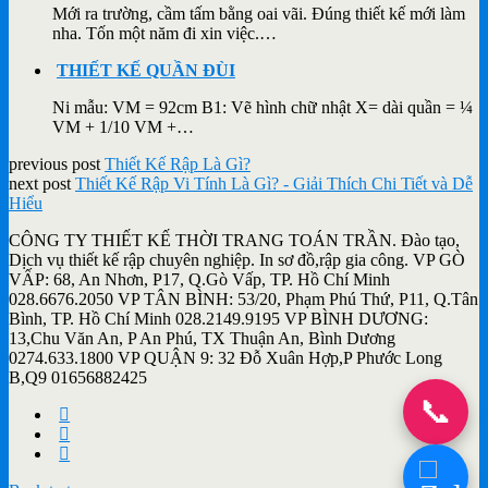
Mới ra trường, cầm tấm bằng oai vãi. Đúng thiết kế mới làm
nha. Tốn một năm đi xin việc.…
THIẾT KẾ QUẦN ĐÙI
Ni mẫu: VM = 92cm B1: Vẽ hình chữ nhật X= dài quần = ¼
VM + 1/10 VM +…
previous post
Thiết Kế Rập Là Gì?
next post
Thiết Kế Rập Vi Tính Là Gì? - Giải Thích Chi Tiết và Dễ
Hiểu
CÔNG TY THIẾT KẾ THỜI TRANG TOÁN TRẦN. Đào tạo,
Dịch vụ thiết kế rập chuyên nghiệp. In sơ đồ,rập gia công. VP GÒ
VẤP: 68, An Nhơn, P17, Q.Gò Vấp, TP. Hồ Chí Minh
028.6676.2050 VP TÂN BÌNH: 53/20, Phạm Phú Thứ, P11, Q.Tân
Bình, TP. Hồ Chí Minh 028.2149.9195 VP BÌNH DƯƠNG:
13,Chu Văn An, P An Phú, TX Thuận An, Bình Dương
0274.633.1800 VP QUẬN 9: 32 Đỗ Xuân Hợp,P Phước Long
B,Q9 01656882425
📞