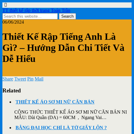
TT thiết kế rập thời trang Toán Trần
06/06/2024
Thiết Kế Rập Tiếng Anh Là
Gì? – Hướng Dẫn Chi Tiết Và
Dễ Hiểu
Share
Tweet
Pin
Mail
Related
THIẾT KẾ ÁO SƠ MI NỮ CĂN BẢN
CÔNG THỨC THIẾT KẾ ÁO SƠ MI NỮ CĂN BẢN NI
MẪU: Dài Quần (DA) = 60CM , Ngang Vai…
BẰNG ĐẠI HỌC CHỈ LÀ TỜ GIẤY LỘN ?