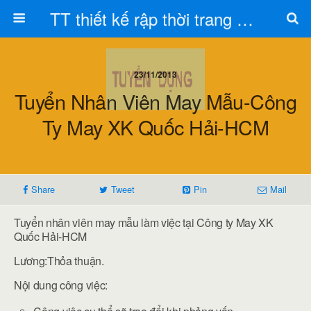
TT thiết kế rập thời trang Toán Trần
23/11/2013
Tuyển Nhân Viên May Mẫu-Công
Ty May XK Quốc Hải-HCM
Share
Tweet
Pin
Mail
Tuyển nhân viên may mẫu làm việc tại Công ty May XK
Quốc Hải-HCM
Lương:Thỏa thuận.
Nội dung công việc: