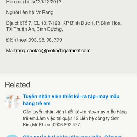
Hạn nộp hồ sơ:30/12/2013
Người liên hệ:Mr Rang
Địa chỉ:Tổ 7, QL 13, 7/128, KP Bình Đức 1, P. Bình Hòa,
TX.Thuận An, Bình Dương.
Điện thoại:093. 98. 98. 799
Mail:
rang-daotao@protradegarment.com
Related
Tuyển nhân viên thiết kế+ra rập+may mẫu
hàng trẻ em
Cần tuyển nhân viên thiết kế+ra rập+may mẫu hàng
trẻ em.Làm việc tại quận 12.Liên hệ công ty Sơn
Kim,Mr Khiêm:0906.802.477.