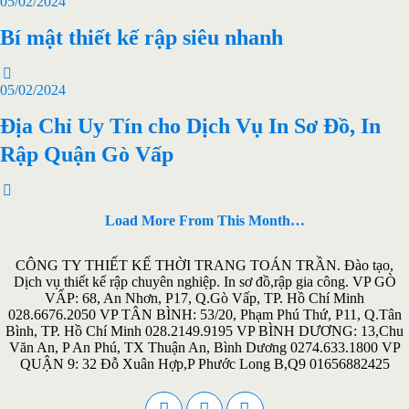
05/02/2024
Bí mật thiết kế rập siêu nhanh
05/02/2024
Địa Chỉ Uy Tín cho Dịch Vụ In Sơ Đồ, In
Rập Quận Gò Vấp
Load More From This Month…
CÔNG TY THIẾT KẾ THỜI TRANG TOÁN TRẦN. Đào tạo,
Dịch vụ thiết kế rập chuyên nghiệp. In sơ đồ,rập gia công. VP GÒ
VẤP: 68, An Nhơn, P17, Q.Gò Vấp, TP. Hồ Chí Minh
028.6676.2050 VP TÂN BÌNH: 53/20, Phạm Phú Thứ, P11, Q.Tân
Bình, TP. Hồ Chí Minh 028.2149.9195 VP BÌNH DƯƠNG: 13,Chu
Văn An, P An Phú, TX Thuận An, Bình Dương 0274.633.1800 VP
QUẬN 9: 32 Đỗ Xuân Hợp,P Phước Long B,Q9 01656882425