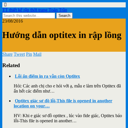
TT thiết kế rập thời trang Toán Trần
23/08/2016
Hướng dẫn optitex in rập lồng
Share
Tweet
Pin
Mail
Related
Lỗi ẩn điểm in ra vẫn còn Optitex
Hỏi: Các anh chị cho e hỏi với ạ, mẫu e làm trên Optitex đã
ẩn hết các điểm như…
Optitex giác sơ đồ lỗi-This file is opened in another
location on your…
HV: Khi e giác sơ đồ optitex , lúc vào fide giác, Optitex báo
lỗi-This file is opened in another…