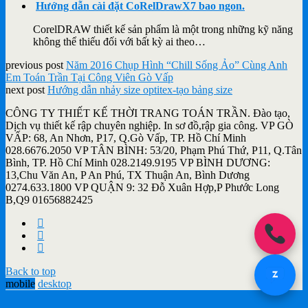
Hướng dẫn cài đặt CoRelDrawX7 bao ngon.
CorelDRAW thiết kế sản phẩm là một trong những kỹ năng
không thể thiếu đối với bất kỳ ai theo…
previous post
Năm 2016 Chụp Hình “Chill Sống Ảo” Cùng Anh
Em Toán Trần Tại Công Viên Gò Vấp
next post
Hướng dẫn nhảy size optitex-tạo bảng size
CÔNG TY THIẾT KẾ THỜI TRANG TOÁN TRẦN. Đào tạo,
Dịch vụ thiết kế rập chuyên nghiệp. In sơ đồ,rập gia công. VP GÒ
VẤP: 68, An Nhơn, P17, Q.Gò Vấp, TP. Hồ Chí Minh
028.6676.2050 VP TÂN BÌNH: 53/20, Phạm Phú Thứ, P11, Q.Tân
Bình, TP. Hồ Chí Minh 028.2149.9195 VP BÌNH DƯƠNG:
13,Chu Văn An, P An Phú, TX Thuận An, Bình Dương
0274.633.1800 VP QUẬN 9: 32 Đỗ Xuân Hợp,P Phước Long
B,Q9 01656882425
Back to top
mobile
desktop