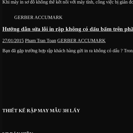
Khi máy in sơ đồ không thể kết nối với máy tính, công việc bị gián 
GERBER ACCUMARK
Hướng dẫn sửa lỗi in rập không có dấu bấm trên ph
27/01/2015
Pham Tran Toan
GERBER ACCUMARK
Bạn đã gặp trường hợp rập khách hàng gửi in ra không có dấu ? Tron
THIẾT KẾ RẬP MAY MẪU 3H LẤY