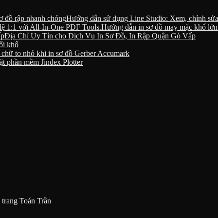
Hướng dẫn sử dụng Line Studio: Xem, chỉnh sửa 
Hướng dẫn in sơ đồ may mặc khổ lớn t
Địa Chỉ Uy Tín cho Dịch Vụ In Sơ Đồ, In Rập Quận Gò Vấp
ối khổ
 chữ to nhỏ khi in sơ đồ Gerber Accumark
ặt phần mềm Jindex Plotter
 trang Toán Trần