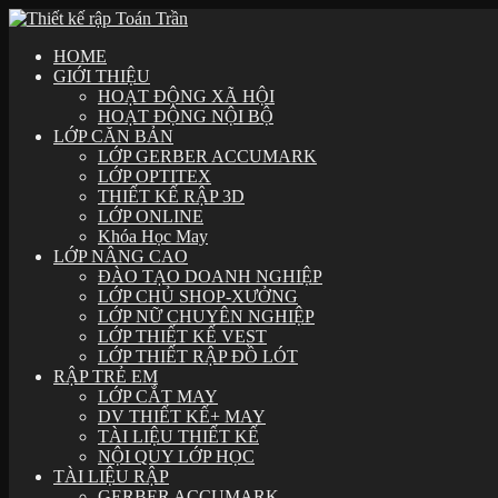
HOME
GIỚI THIỆU
HOẠT ĐỘNG XÃ HỘI
HOẠT ĐỘNG NỘI BỘ
LỚP CĂN BẢN
LỚP GERBER ACCUMARK
LỚP OPTITEX
THIẾT KẾ RẬP 3D
LỚP ONLINE
Khóa Học May
LỚP NÂNG CAO
ĐÀO TẠO DOANH NGHIỆP
LỚP CHỦ SHOP-XƯỞNG
LỚP NỮ CHUYÊN NGHIỆP
LỚP THIẾT KẾ VEST
LỚP THIẾT RẬP ĐỒ LÓT
RẬP TRẺ EM
LỚP CẮT MAY
DV THIẾT KẾ+ MAY
TÀI LIỆU THIẾT KẾ
NỘI QUY LỚP HỌC
TÀI LIỆU RẬP
GERBER ACCUMARK