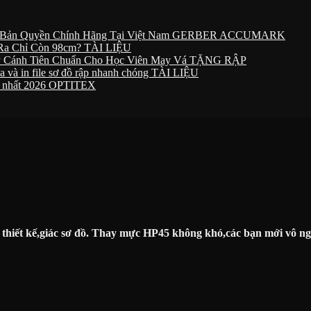
Bản Quyền Chính Hãng Tại Việt Nam
GERBER ACCUMARK
n Ra Chỉ Còn 98cm?
TÀI LIỆU
ay Cánh Tiên Chuẩn Cho Học Viên May Vá
TẶNG RẬP
 và in file sơ đồ rập nhanh chóng
TÀI LIỆU
c nhất 2026
OPTITEX
thiết kế,giác sơ đồ. Thay mực HP45 không khó,các bạn mới vô ngh