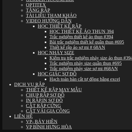
OPTITEX
TẶNG RẬP
TÀI LIỆU THAM KHẢO
VIDEO HƯỚNG DẪN
HỌC THIẾT KẾ RẬP
HỌC THIẾT KẾ ÁO THUN 394
Trắc nghiệm thiết kế áo thun #394
Bài trắc nghiệm thiết kế quần thun #695
Thiết kế rập áo sơ mi # 68AN
HỌC NHẢY SIZE
Kiểm tra trắc nghiệm nhảy size áo thun #39
Trắc nghiệm nhảy size quần thun #695
Trắc nghiệm nhảy size sơ mi #68AN
HỌC GIÁC SƠ ĐỒ
Hạch toán bàn cắt tự động bằng excel
DỊCH VỤ RẬP
THIẾT KẾ RẬP MAY MẪU
CHỤP RẬP SƠ ĐỒ
IN RẬP,IN SƠ ĐỒ
CẮT RẬP CỨNG
CẮT VẢI GIA CÔNG
LIÊN HỆ
VP- BẢY HIỀN
VP BÌNH HƯNG HÒA