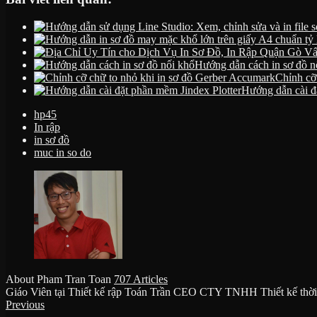
Hướng dẫn cách in sơ đồ n
Chỉnh cỡ
Hướng dẫn cài đ
hp45
In rập
in sơ đồ
muc in so do
About Pham Tran Toan
707 Articles
Giáo Viên tại Thiết kế rập Toán Trần CEO CTY TNHH Thiết kế thời
Website
Facebook
Previous