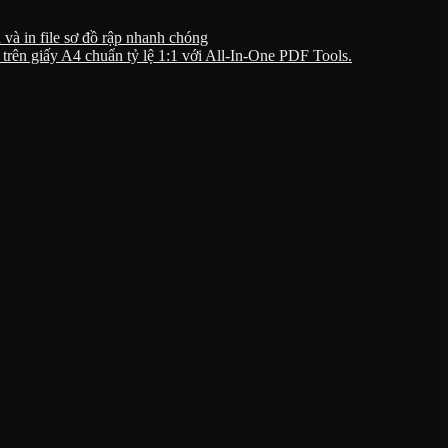
và in file sơ đồ rập nhanh chóng
rên giấy A4 chuẩn tỷ lệ 1:1 với All-In-One PDF Tools.