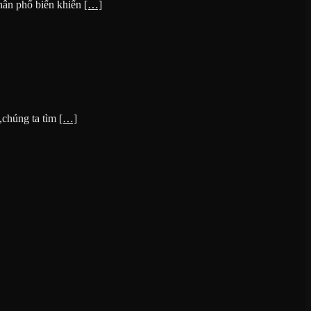
nhân phổ biến khiến
[…]
,chúng ta tìm
[…]