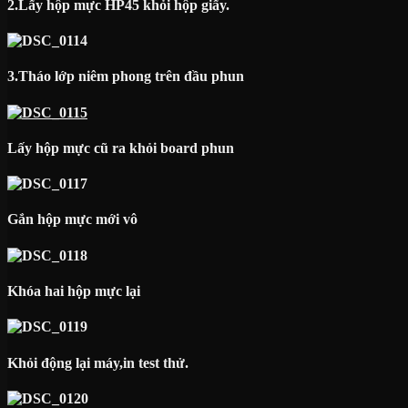
2.Lấy hộp mực HP45 khỏi hộp giấy.
3.Tháo lớp niêm phong trên đầu phun
Lấy hộp mực cũ ra khỏi board phun
Gắn hộp mực mới vô
Khóa hai hộp mực lại
Khỏi động lại máy,in test thử.