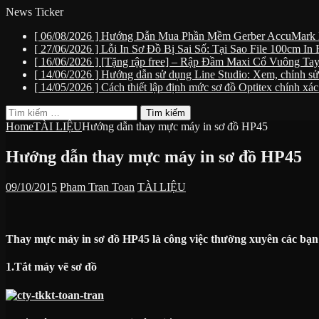
News Ticker
[ 06/08/2026 ]
Hướng Dẫn Mua Phần Mềm Gerber AccuMark 
[ 27/06/2026 ]
Lỗi In Sơ Đồ Bị Sai Số: Tại Sao File 100cm I
[ 16/06/2026 ]
[Tặng rập free] – Rập Đầm Maxi Cổ Vuông T
[ 14/06/2026 ]
Hướng dẫn sử dụng Line Studio: Xem, chỉnh sửa
[ 14/05/2026 ]
Cách thiết lập định mức sơ đồ Optitex chính xá
Tìm
kiếm
Home
TÀI LIỆU
Hướng dẫn thay mực máy in sơ đồ HP45
cho:
Hướng dẫn thay mực máy in sơ đồ HP45
09/10/2015
Pham Tran Toan
TÀI LIỆU
Thay mực máy in sơ đồ HP45 là công việc thường xuyên các bạn 
1.Tắt máy vẽ sơ đồ