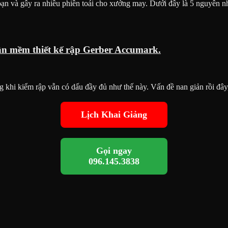
đoạn và gây ra nhiều phiền toái cho xưởng may. Dưới đây là 5 nguyên 
ần mềm thiết kế rập Gerber Accumark.
g khi kiểm rập vẫn có dấu đầy đủ như thế này. Vấn đề nan giản rồi đây
Lịch Khai Giảng
Gọi ngay
096.145.3838