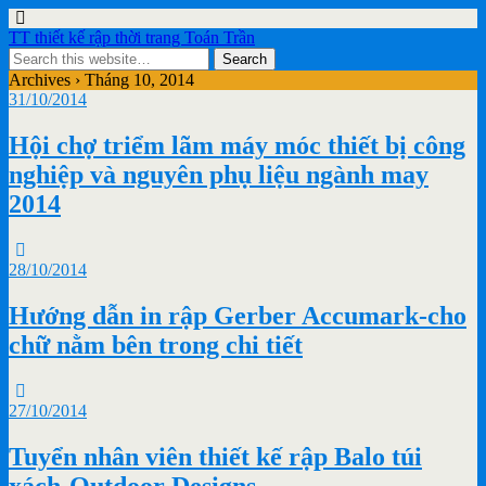
TT thiết kế rập thời trang Toán Trần
Archives › Tháng 10, 2014
31/10/2014
Hội chợ triểm lãm máy móc thiết bị công
nghiệp và nguyên phụ liệu ngành may
2014
28/10/2014
Hướng dẫn in rập Gerber Accumark-cho
chữ nằm bên trong chi tiết
27/10/2014
Tuyển nhân viên thiết kế rập Balo túi
xách-Outdoor Designs