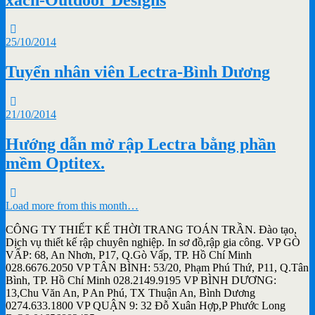
25/10/2014
Tuyển nhân viên Lectra-Bình Dương
21/10/2014
Hướng dẫn mở rập Lectra bằng phần
mềm Optitex.
Load more from this month…
CÔNG TY THIẾT KẾ THỜI TRANG TOÁN TRẦN. Đào tạo,
Dịch vụ thiết kế rập chuyên nghiệp. In sơ đồ,rập gia công. VP GÒ
VẤP: 68, An Nhơn, P17, Q.Gò Vấp, TP. Hồ Chí Minh
028.6676.2050 VP TÂN BÌNH: 53/20, Phạm Phú Thứ, P11, Q.Tân
Bình, TP. Hồ Chí Minh 028.2149.9195 VP BÌNH DƯƠNG:
13,Chu Văn An, P An Phú, TX Thuận An, Bình Dương
0274.633.1800 VP QUẬN 9: 32 Đỗ Xuân Hợp,P Phước Long