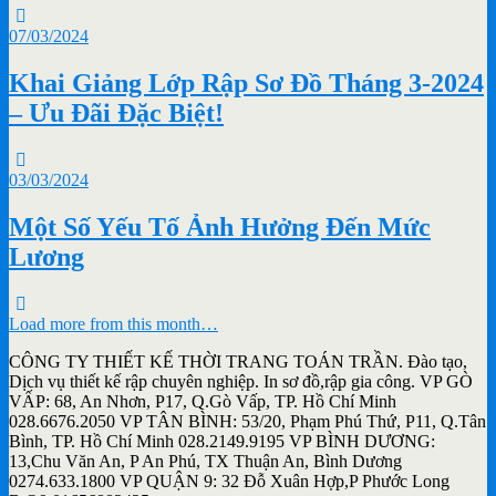
07/03/2024
Khai Giảng Lớp Rập Sơ Đồ Tháng 3-2024
– Ưu Đãi Đặc Biệt!
03/03/2024
Một Số Yếu Tố Ảnh Hưởng Đến Mức
Lương
Load more from this month…
CÔNG TY THIẾT KẾ THỜI TRANG TOÁN TRẦN. Đào tạo,
Dịch vụ thiết kế rập chuyên nghiệp. In sơ đồ,rập gia công. VP GÒ
VẤP: 68, An Nhơn, P17, Q.Gò Vấp, TP. Hồ Chí Minh
028.6676.2050 VP TÂN BÌNH: 53/20, Phạm Phú Thứ, P11, Q.Tân
Bình, TP. Hồ Chí Minh 028.2149.9195 VP BÌNH DƯƠNG:
13,Chu Văn An, P An Phú, TX Thuận An, Bình Dương
0274.633.1800 VP QUẬN 9: 32 Đỗ Xuân Hợp,P Phước Long