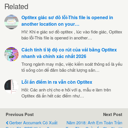
Related
Optitex giác sơ đồ lỗi-This file is opened in
another location on your…
HV: Khi e giác sơ đồ optitex , lúc vào fide giác, Optitex
báo lỗi-This file is opened in another…
Cách tính tỉ lệ độ co rút của vải bằng Optitex
nhanh và chính xác nhất 2026
Trong ngành may mặc, việc kiểm soát thông số là yếu
tố sống còn để đảm bảo chất lượng sản…
Lỗi ẩn điểm in ra vẫn còn Optitex
Hỏi: Các anh chị cho e hỏi với ạ, mẫu e làm trên
Optitex đã ẩn hết các điểm như…
Previous Post
Next Post
Gerber Accumark Có Xuất
Năm 2018: Anh Em Toán Trần