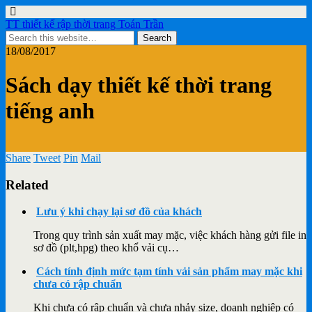
TT thiết kế rập thời trang Toán Trần
18/08/2017
Sách dạy thiết kế thời trang
tiếng anh
Share
Tweet
Pin
Mail
Related
Lưu ý khi chạy lại sơ đồ của khách
Trong quy trình sản xuất may mặc, việc khách hàng gửi file in
sơ đồ (plt,hpg) theo khổ vải cụ…
Cách tính định mức tạm tính vải sản phẩm may mặc khi
chưa có rập chuẩn
Khi chưa có rập chuẩn và chưa nhảy size, doanh nghiệp có