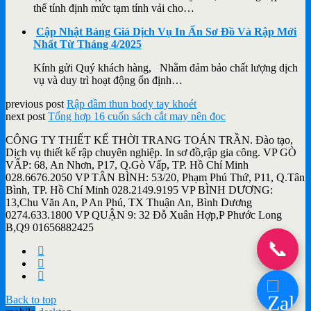
thể tính định mức tạm tính vải cho…
Cập Nhật Bảng Giá Dịch Vụ In Ấn Sơ Đồ Và Rập Mới
Nhất Từ Tháng 4/2025
Kính gửi Quý khách hàng, Nhằm đảm bảo chất lượng dịch
vụ và duy trì hoạt động ổn định…
previous post
Rập đầm thun body tay khoét
next post
Tổng hợp 16 cuốn sách cắt may nên đọc
CÔNG TY THIẾT KẾ THỜI TRANG TOÁN TRẦN. Đào tạo,
Dịch vụ thiết kế rập chuyên nghiệp. In sơ đồ,rập gia công. VP GÒ
VẤP: 68, An Nhơn, P17, Q.Gò Vấp, TP. Hồ Chí Minh
028.6676.2050 VP TÂN BÌNH: 53/20, Phạm Phú Thứ, P11, Q.Tân
Bình, TP. Hồ Chí Minh 028.2149.9195 VP BÌNH DƯƠNG:
13,Chu Văn An, P An Phú, TX Thuận An, Bình Dương
0274.633.1800 VP QUẬN 9: 32 Đỗ Xuân Hợp,P Phước Long
B,Q9 01656882425
📞
Back to top