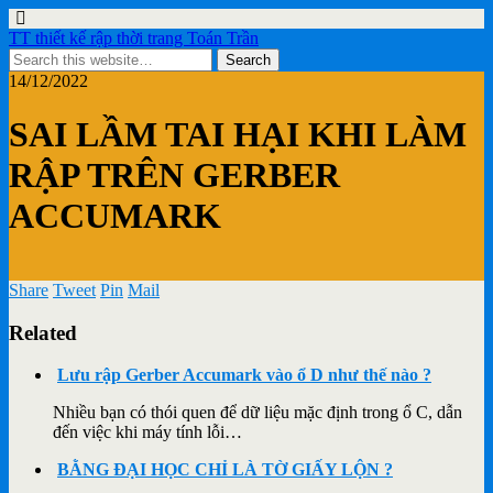
TT thiết kế rập thời trang Toán Trần
14/12/2022
SAI LẦM TAI HẠI KHI LÀM
RẬP TRÊN GERBER
ACCUMARK
Share
Tweet
Pin
Mail
Related
Lưu rập Gerber Accumark vào ổ D như thế nào ?
Nhiều bạn có thói quen để dữ liệu mặc định trong ổ C, dẫn
đến việc khi máy tính lỗi…
BẰNG ĐẠI HỌC CHỈ LÀ TỜ GIẤY LỘN ?