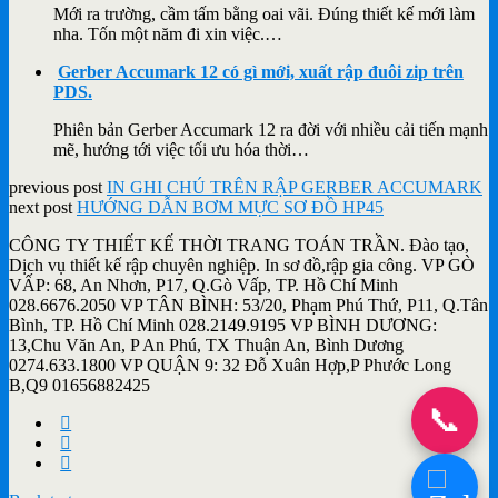
Mới ra trường, cầm tấm bằng oai vãi. Đúng thiết kế mới làm
nha. Tốn một năm đi xin việc.…
Gerber Accumark 12 có gì mới, xuất rập đuôi zip trên
PDS.
Phiên bản Gerber Accumark 12 ra đời với nhiều cải tiến mạnh
mẽ, hướng tới việc tối ưu hóa thời…
previous post
IN GHI CHÚ TRÊN RẬP GERBER ACCUMARK
next post
HƯỚNG DẪN BƠM MỰC SƠ ĐỒ HP45
CÔNG TY THIẾT KẾ THỜI TRANG TOÁN TRẦN. Đào tạo,
Dịch vụ thiết kế rập chuyên nghiệp. In sơ đồ,rập gia công. VP GÒ
VẤP: 68, An Nhơn, P17, Q.Gò Vấp, TP. Hồ Chí Minh
028.6676.2050 VP TÂN BÌNH: 53/20, Phạm Phú Thứ, P11, Q.Tân
Bình, TP. Hồ Chí Minh 028.2149.9195 VP BÌNH DƯƠNG:
13,Chu Văn An, P An Phú, TX Thuận An, Bình Dương
0274.633.1800 VP QUẬN 9: 32 Đỗ Xuân Hợp,P Phước Long
B,Q9 01656882425
📞