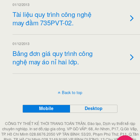
01/12/2013
Tài liệu quy trình công nghệ
may đầm 735PVT-02.
01/12/2013
Bảng đơn giá quy trình công
nghệ may áo nỉ hai lớp.
Back to top
Mobile
Desktop
CÔNG TY THIẾT KẾ THỜI TRANG TOÁN TRẦN. Đào tạo, Dịch vụ thiết kế rập
chuyên nghiệp. In sơ đồ,rập gia công. VP GÒ VẤP: 68, An Nhơn, P17, Q.Gò Vấp,
TP. Hồ Chí Minh 028.6676.2050 VP TÂN BÌNH: 53/20, Phạm Phú Thứ, P11, Q.Tân
Bình, TP. Hồ Chí Minh 028.2149.9195 VP BÌNH DƯƠNG: 13,Chu Văn An, P An