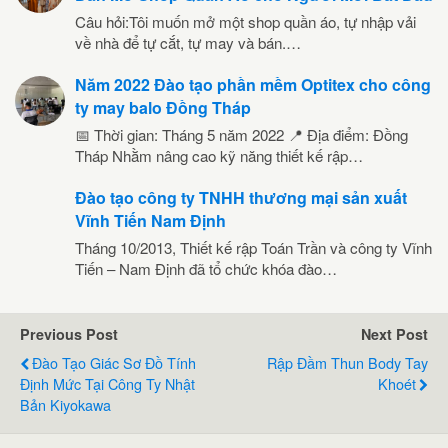
Câu hỏi:Tôi muốn mở một shop quần áo, tự nhập vải
về nhà để tự cắt, tự may và bán.…
Năm 2022 Đào tạo phần mềm Optitex cho công
ty may balo Đồng Tháp
📅 Thời gian: Tháng 5 năm 2022 📍 Địa điểm: Đồng
Tháp Nhằm nâng cao kỹ năng thiết kế rập…
Đào tạo công ty TNHH thương mại sản xuất
Vĩnh Tiến Nam Định
Tháng 10/2013, Thiết kế rập Toán Trần và công ty Vĩnh
Tiến – Nam Định đã tổ chức khóa đào…
Previous Post
Next Post
Đào Tạo Giác Sơ Đồ Tính
Rập Đầm Thun Body Tay
Định Mức Tại Công Ty Nhật
Khoét
Bản Kiyokawa