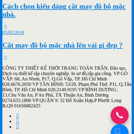
Cách chọn kiểu dáng cắt may đồ bộ mặc
nhà.
05/02/2018
Cắt may đồ bộ mặc nhà lên vải gì đẹp ?
CÔNG TY THIẾT KẾ THỜI TRANG TOÁN TRẦN. Đào tạo,
Dịch vụ thiết kế rập chuyên nghiệp. In sơ đồ,rập gia công. VP GÒ
VẤP: 68, An Nhơn, P17, Q.Gò Vấp, TP. Hồ Chí Minh
028.6676.2050 VP TÂN BÌNH: 53/20, Phạm Phú Thứ, P11, Q.Tân
Bình, TP. Hồ Chí Minh 028.2149.9195 VP BÌNH DƯƠNG:
13,Chu Văn An, P An Phú, TX Thuận An, Bình Dương
0274.633.1800 VP QUẬN 9: 32 Đỗ Xuân Hợp,P Phước Long
B,Q9 01656882425
📞