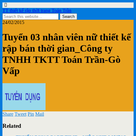
TT thiết kế rập thời trang Toán Trần
24/02/2015
Tuyển 03 nhân viên nữ thiết kế
rập bán thời gian_Công ty
TNHH TKTT Toán Trần-Gò
Vấp
Share
Tweet
Pin
Mail
Related