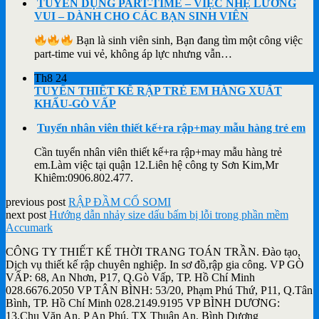
TUYỂN DỤNG PART-TIME – VIỆC NHẸ LƯƠNG
VUI – DÀNH CHO CÁC BẠN SINH VIÊN
Bạn là sinh viên sinh, Bạn đang tìm một công việc
part-time vui vẻ, không áp lực nhưng vẫn…
Th8
24
TUYỂN THIẾT KẾ RẬP TRẺ EM HÀNG XUẤT
KHẨU-GÒ VẤP
Tuyển nhân viên thiết kế+ra rập+may mẫu hàng trẻ em
Cần tuyển nhân viên thiết kế+ra rập+may mẫu hàng trẻ
em.Làm việc tại quận 12.Liên hệ công ty Sơn Kim,Mr
Khiêm:0906.802.477.
previous post
RẬP ĐẦM CỔ SOMI
next post
Hướng dẫn nhảy size dấu bấm bị lỗi trong phần mềm
Accumark
CÔNG TY THIẾT KẾ THỜI TRANG TOÁN TRẦN. Đào tạo,
Dịch vụ thiết kế rập chuyên nghiệp. In sơ đồ,rập gia công. VP GÒ
VẤP: 68, An Nhơn, P17, Q.Gò Vấp, TP. Hồ Chí Minh
028.6676.2050 VP TÂN BÌNH: 53/20, Phạm Phú Thứ, P11, Q.Tân
Bình, TP. Hồ Chí Minh 028.2149.9195 VP BÌNH DƯƠNG:
13,Chu Văn An, P An Phú, TX Thuận An, Bình Dương