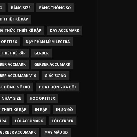
O
BẢNG SIZE
BẢNG THÔNG SỐ
H THIẾT KẾ RẬP
G THỨC THIẾT KẾ RẬP
DAY ACCUMARK
 OPTITEX
DẠY PHẦN MỀM LECTRA
 THIẾT KẾ RẬP
GERBER
BER ACCMARK
GERBER ACCUMARK
BER ACCUMARK V10
GIÁC SƠ ĐỒ
T ĐỘNG NỘI BỘ
HOẠT ĐỘNG XÃ HỘI
 NHẢY SIZE
HỌC OPTITEX
 THIẾT KẾ RẬP
IN RẬP
IN SƠ ĐỒ
TRA
LỖI ACCUMARK
LỖI GERBER
 GERBER ACCUMARK
MAY MẪU 3D