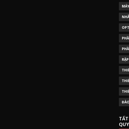
MÁY
NHÂ
OPT
PHẦ
PHẦ
RẬP
THI
THI
THI
ĐÀO
TẤT
QUY