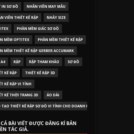
 IN SƠ ĐỒ
NHÂN VIÊN MAY MẪU
N VIÊN THIẾT KẾ RẬP
NHẢY SIZE
ITEX
PHẦN MỀM GIÁC SƠ ĐỒ
N MỀM OPTITEX
PHẦN MỀM THIẾT KẾ RẬP
N MỀM THIẾT KẾ RẬP GERBER ACCUMARK
 A4
RẬP
RẬP THAM KHẢO
SƠ ĐỒ
ẾT KẾ RẬP
THIẾT KẾ RẬP 3D
ẾT KẾ RẬP VI TÍNH
ẾT KẾ THỜI TRANG 3D
ÁO DÀI
 TẠO THIẾT KẾ RẬP SƠ ĐỒ VI TÍNH CHO DOANH NGHIỆP
 CẢ BÀI VIẾT ĐƯỢC ĐĂNG KÍ BẢN
ỀN TÁC GIẢ.