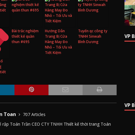
Bài trắc nghiệm
Hướng Dẫn
Tuyển qc công ty
VP 
thiết kế quần
Trang Bị Cửa
TNHH Sinwah
thun #695
Hàng May Đo
Bình Dương
Nhỏ – Tối Ưu và
Tiết Kiệm
số
g
tiết
VP 
n Toan
707 Articles
 kế rập Toán Trần CEO CTY TNHH Thiết kế thời trang Toán