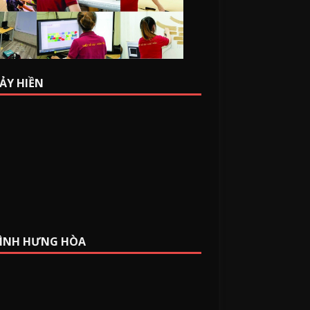
BẢY HIỀN
BÌNH HƯNG HÒA