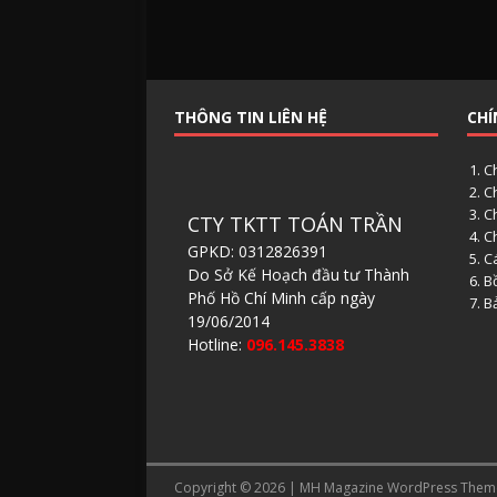
THÔNG TIN LIÊN HỆ
CHÍ
C
C
C
CTY TKTT TOÁN TRẦN
C
GPKD: 0312826391
Cá
Do Sở Kế Hoạch đầu tư Thành
B
Phố Hồ Chí Minh cấp ngày
B
19/06/2014
Hotline:
096.145.3838
Copyright © 2026 | MH Magazine WordPress The