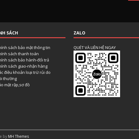
NH SÁCH
ZALO
hính sách bảo mật thông tin
QUÉT VÀ LIÊN HỆ NGAY
hính sách thanh toán
hính sách bảo hành-đổi trả
hính sách giao-nhận hàng
c điều khoản loại trừ rủi do
ồi thường
ảo mật rập,sơ đồ
me by
MH Themes