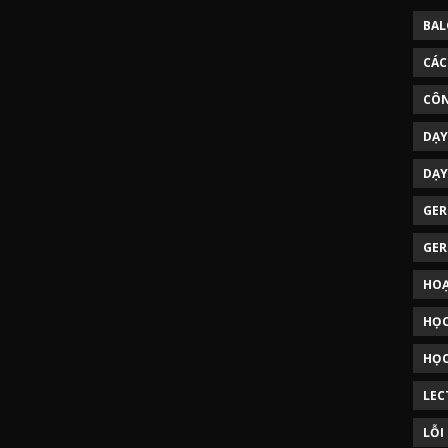
BAL
CÁC
CÔN
DẠY
DẠY
GER
GER
HOẠ
HỌC
HỌC
LEC
LỖI