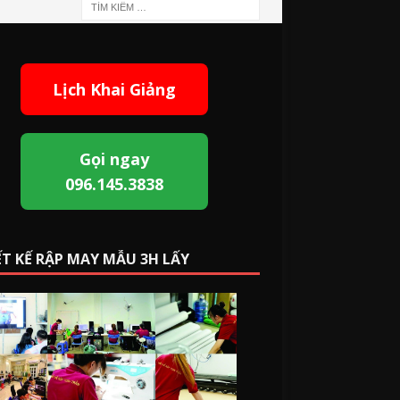
Lịch Khai Giảng
Gọi ngay
096.145.3838
ẾT KẾ RẬP MAY MẪU 3H LẤY