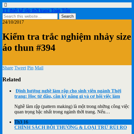
TT thiết kế rập thời trang Toán Trần
24/10/2017
Kiểm tra trắc nghiệm nhảy size
áo thun #394
Share
Tweet
Pin
Mail
Related
Định hướng nghề làm rập cho sinh viên ngành Thời
trang: Học từ đâu, cần kỹ năng gì và cơ hội việc làm
Nghề làm rập (pattern making) là một trong những công việc
quan trọng bậc nhất trong ngành thời trang. Nếu…
Th3
16
CHÍNH SÁCH BỒI THƯỜNG & LOẠI TRỪ RỦI RO