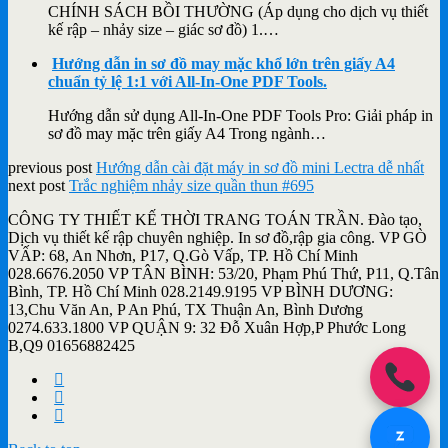
CHÍNH SÁCH BỒI THƯỜNG (Áp dụng cho dịch vụ thiết
kế rập – nhảy size – giác sơ đồ) 1.…
Hướng dẫn in sơ đồ may mặc khổ lớn trên giấy A4
chuẩn tỷ lệ 1:1 với All-In-One PDF Tools.
Hướng dẫn sử dụng All-In-One PDF Tools Pro: Giải pháp in
sơ đồ may mặc trên giấy A4 Trong ngành…
previous post
Hướng dẫn cài đặt máy in sơ đồ mini Lectra dễ nhất
next post
Trắc nghiệm nhảy size quần thun #695
CÔNG TY THIẾT KẾ THỜI TRANG TOÁN TRẦN. Đào tạo,
Dịch vụ thiết kế rập chuyên nghiệp. In sơ đồ,rập gia công. VP GÒ
VẤP: 68, An Nhơn, P17, Q.Gò Vấp, TP. Hồ Chí Minh
028.6676.2050 VP TÂN BÌNH: 53/20, Phạm Phú Thứ, P11, Q.Tân
Bình, TP. Hồ Chí Minh 028.2149.9195 VP BÌNH DƯƠNG:
13,Chu Văn An, P An Phú, TX Thuận An, Bình Dương
0274.633.1800 VP QUẬN 9: 32 Đỗ Xuân Hợp,P Phước Long
B,Q9 01656882425