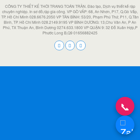
CÔNG TY THIẾT KẾ THỜI TRANG TOÁN TRẦN. Đào tạo, Dịch vụ thiết kế rập
chuyên nghiệp. In sơ đồ,rập gia công. VP GÒ VẤP: 68, An Nhơn, P17, Q.Gò Vấp,
TP. Hồ Chí Minh 028.6676.2050 VP TÂN BÌNH: 53/20, Phạm Phú Thứ, P11, Q.Tân
Bình, TP. Hồ Chí Minh 028.2149.9195 VP BÌNH DƯƠNG: 13,Chu Văn An, P An
Phú, TX Thuận An, Bình Dương 0274.633.1800 VP QUẬN 9: 32 Đỗ Xuân Hợp,P
Phước Long B,Q9 01656882425
📞