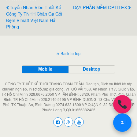
Tuyển Nhân Viên Thiết Kế-
DẠY PHẦN MỀM OPTITEX
Công Ty TNHH Chăn Ga Gối
Đệm Vimatt Việt Nam-Hải
Phòng
Back to top
Mobile
Desktop
CÔNG TY THIẾT KẾ THỜI TRANG TOÁN TRẦN. Đào tạo, Dịch vụ thiết kế rập
chuyên nghiệp. In sơ đồ,rập gia công. VP GÒ VẤP: 68, An Nhơn, P17, Q.Gò Vấp,
TP. Hồ Chí Minh 028.6676.2050 VP TÂN BÌNH: 53/20, Phạm Phú Thứ, P11, Q.Tân
Bình, TP. Hồ Chí Minh 028.2149.9195 VP BÌNH DƯƠNG: 13,Chu Văn An, P An
Phú, TX Thuận An, Bình Dương 0274.633.1800 VP QUẬN 9: 32 Đỗ Xuân Hợp,P
Phước Long B,Q9 01656882425