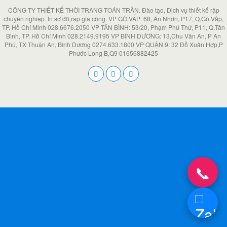
CÔNG TY THIẾT KẾ THỜI TRANG TOÁN TRẦN. Đào tạo, Dịch vụ thiết kế rập
chuyên nghiệp. In sơ đồ,rập gia công. VP GÒ VẤP: 68, An Nhơn, P17, Q.Gò Vấp,
TP. Hồ Chí Minh 028.6676.2050 VP TÂN BÌNH: 53/20, Phạm Phú Thứ, P11, Q.Tân
Bình, TP. Hồ Chí Minh 028.2149.9195 VP BÌNH DƯƠNG: 13,Chu Văn An, P An
Phú, TX Thuận An, Bình Dương 0274.633.1800 VP QUẬN 9: 32 Đỗ Xuân Hợp,P
Phước Long B,Q9 01656882425
📞