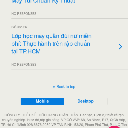
May Túi Chuẩn Kỹ Thuật
NO RESPONSES
23/04/2026
Lớp học may quần đùi nữ miễn
phí: Thực hành trên rập chuẩn
tại TP.HCM
NO RESPONSES
Back to top
Mobile
Desktop
CÔNG TY THIẾT KẾ THỜI TRANG TOÁN TRẦN. Đào tạo, Dịch vụ thiết kế rập
chuyên nghiệp. In sơ đồ,rập gia công. VP GÒ VẤP: 68, An Nhơn, P17, Q.Gò Vấp,
TP. Hồ Chí Minh 028.6676.2050 VP TÂN BÌNH: 53/20, Phạm Phú Thứ, P11, Q.Tân