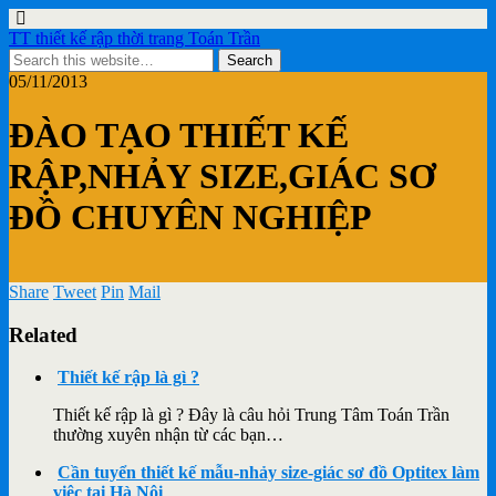
TT thiết kế rập thời trang Toán Trần
05/11/2013
ĐÀO TẠO THIẾT KẾ
RẬP,NHẢY SIZE,GIÁC SƠ
ĐỒ CHUYÊN NGHIỆP
Share
Tweet
Pin
Mail
Related
Thiết kế rập là gì ?
Thiết kế rập là gì ? Đây là câu hỏi Trung Tâm Toán Trần
thường xuyên nhận từ các bạn…
Cần tuyển thiết kế mẫu-nhảy size-giác sơ đồ Optitex làm
việc tại Hà Nội