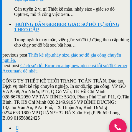
Cần tuyển 2 vị trí Thiết kế mẫu, nhảy size - giác sơ đồ
Optitex, mô tả công việc xem…
HƯỚNG DẪN GERBER GIÁC SƠ ĐỒ TỰ ĐỘNG
THEO CẶP
Trong ngành may mặc, việc giác sơ đồ tự động theo cặp dùng
cho chạy sơ đồ bắt sọc,bắt hoa…
previous post
Thiết kế rập,nhảy size,giác sơ đồ gia công chuyên
nghiệp.
next post
Cách sửa lỗi Error creating new piece và lỗi sơ đồ Gerber
Accumark dễ nhất.
CÔNG TY THIẾT KẾ THỜI TRANG TOÁN TRẦN. Đào tạo,
Dịch vụ thiết kế rập chuyên nghiệp. In sơ đồ,rập gia công. VP GÒ
VẤP: 68, An Nhơn, P17, Q.Gò Vấp, TP. Hồ Chí Minh
028.6676.2050 VP TÂN BÌNH: 53/20, Phạm Phú Thứ, P11, Q.Tân
Bình, TP. Hồ Chí Minh 028.2149.9195 VP BÌNH DƯƠNG:
13,Chu Văn An, P An Phú, TX Thuận An, Bình Dương
0274.633.1800 VP QUẬN 9: 32 Đỗ Xuân Hợp,P Phước Long
B,Q9 01656882425
📞