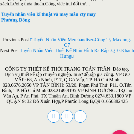
xách.Lương thỏa thuận.Công việc trai đổi trự…
Tuyển nhân viên kĩ thuật và may mẫu-cty may
Phương Đông
Previous Post
Tuyển Nhân Viên Merchandiser-Công Ty Maxlong-
Q7
Next Post
Tuyển Nhân Viên Thiết Kế Nhìn Hình Ra Rập -Q10-Khanh
Hưng
CÔNG TY THIẾT KẾ THỜI TRANG TOÁN TRẦN. Đào tạo,
Dịch vụ thiết kế rập chuyên nghiệp. In sơ đồ,rập gia công. VP GÒ
VẤP: 68, An Nhơn, P17, Q.Gò Vấp, TP. Hồ Chí Minh
028.6676.2050 VP TÂN BÌNH: 53/20, Phạm Phú Thứ, P11, Q.Tân
Bình, TP. Hồ Chí Minh 028.2149.9195 VP BÌNH DƯƠNG: 13,Chu
Văn An, P An Phú, TX Thuận An, Bình Dương 0274.633.1800 VP
QUẬN 9: 32 Đỗ Xuân Hợp,P Phước Long B,Q9 01656882425