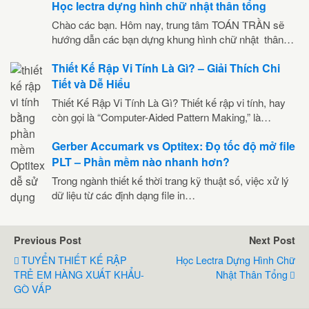
Học lectra dựng hình chữ nhật thân tổng
Chào các bạn. Hôm nay, trung tâm TOÁN TRẦN sẽ
hướng dẫn các bạn dựng khung hình chữ nhật thân…
Thiết Kế Rập Vi Tính Là Gì? – Giải Thích Chi
Tiết và Dễ Hiểu
Thiết Kế Rập Vi Tính Là Gì? Thiết kế rập vi tính, hay
còn gọi là “Computer-Aided Pattern Making,” là…
Gerber Accumark vs Optitex: Đọ tốc độ mở file
PLT – Phần mềm nào nhanh hơn?
Trong ngành thiết kế thời trang kỹ thuật số, việc xử lý
dữ liệu từ các định dạng file in…
Previous Post
Next Post
TUYỂN THIẾT KẾ RẬP
Học Lectra Dựng Hình Chữ
TRẺ EM HÀNG XUẤT KHẨU-
Nhật Thân Tổng
GÒ VẤP