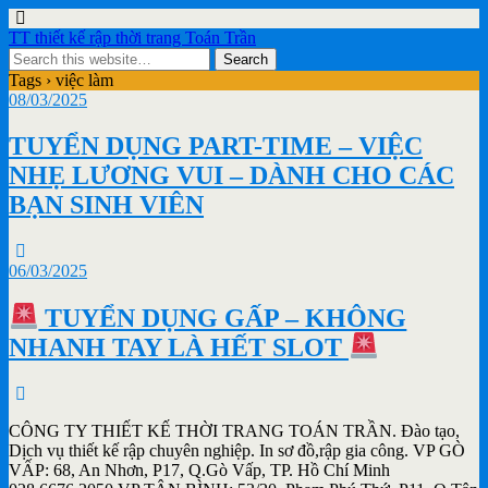
TT thiết kế rập thời trang Toán Trần
Tags › việc làm
08/03/2025
TUYỂN DỤNG PART-TIME – VIỆC
NHẸ LƯƠNG VUI – DÀNH CHO CÁC
BẠN SINH VIÊN
06/03/2025
TUYỂN DỤNG GẤP – KHÔNG
NHANH TAY LÀ HẾT SLOT
CÔNG TY THIẾT KẾ THỜI TRANG TOÁN TRẦN. Đào tạo,
Dịch vụ thiết kế rập chuyên nghiệp. In sơ đồ,rập gia công. VP GÒ
VẤP: 68, An Nhơn, P17, Q.Gò Vấp, TP. Hồ Chí Minh