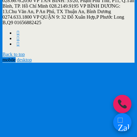
028.6676.2050 VP TÂN BÌNH: 53/20, Phạm Phú Thứ, P11, Q.Tân
Bình, TP. Hồ Chí Minh 028.2149.9195 VP BÌNH DƯƠNG:
13,Chu Văn An, P An Phú, TX Thuận An, Bình Dương
0274.633.1800 VP QUẬN 9: 32 Đỗ Xuân Hợp,P Phước Long
B,Q9 01656882425
Back to top
mobile
desktop