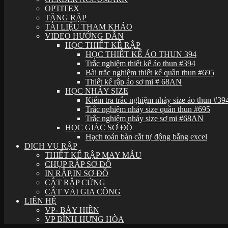
OPTITEX
TẶNG RẬP
TÀI LIỆU THAM KHẢO
VIDEO HƯỚNG DẪN
HỌC THIẾT KẾ RẬP
HỌC THIẾT KẾ ÁO THUN 394
Trắc nghiệm thiết kế áo thun #394
Bài trắc nghiệm thiết kế quần thun #695
Thiết kế rập áo sơ mi # 68AN
HỌC NHẢY SIZE
Kiểm tra trắc nghiệm nhảy size áo thun #39
Trắc nghiệm nhảy size quần thun #695
Trắc nghiệm nhảy size sơ mi #68AN
HỌC GIÁC SƠ ĐỒ
Hạch toán bàn cắt tự động bằng excel
DỊCH VỤ RẬP
THIẾT KẾ RẬP MAY MẪU
CHỤP RẬP SƠ ĐỒ
IN RẬP,IN SƠ ĐỒ
CẮT RẬP CỨNG
CẮT VẢI GIA CÔNG
LIÊN HỆ
VP- BẢY HIỀN
VP BÌNH HƯNG HÒA