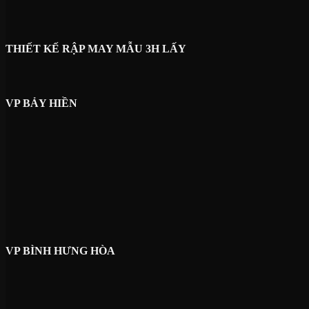
THIẾT KẾ RẬP MAY MẪU 3H LẤY
VP BẢY HIỀN
VP BÌNH HƯNG HÒA