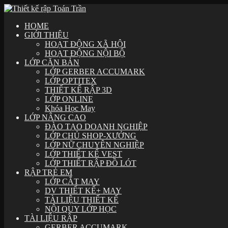
HOME
GIỚI THIỆU
HOẠT ĐỘNG XÃ HỘI
HOẠT ĐỘNG NỘI BỘ
LỚP CĂN BẢN
LỚP GERBER ACCUMARK
LỚP OPTITEX
THIẾT KẾ RẬP 3D
LỚP ONLINE
Khóa Học May
LỚP NÂNG CAO
ĐÀO TẠO DOANH NGHIỆP
LỚP CHỦ SHOP-XƯỞNG
LỚP NỮ CHUYÊN NGHIỆP
LỚP THIẾT KẾ VEST
LỚP THIẾT RẬP ĐỒ LÓT
RẬP TRẺ EM
LỚP CẮT MAY
DV THIẾT KẾ+ MAY
TÀI LIỆU THIẾT KẾ
NỘI QUY LỚP HỌC
TÀI LIỆU RẬP
GERBER ACCUMARK