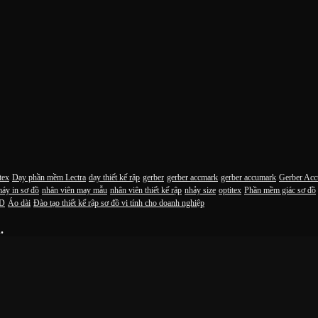
tex
Dạy phần mềm Lectra
dạy thiết kế rập
gerber
gerber accmark
gerber accumark
Gerber Ac
áy in sơ đồ
nhân viên may mẫu
nhân viên thiết kế rập
nhảy size
optitex
Phần mềm giác sơ đồ
3D
Áo dài
Đào tạo thiết kế rập sơ đồ vi tính cho doanh nghiệp
.