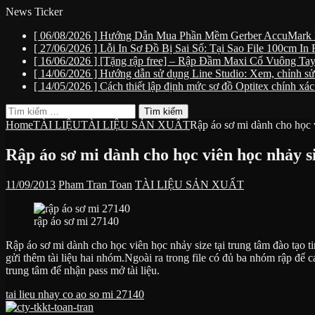
News Ticker
[ 06/08/2026 ]
Hướng Dẫn Mua Phần Mềm Gerber AccuMark 
[ 27/06/2026 ]
Lỗi In Sơ Đồ Bị Sai Số: Tại Sao File 100cm I
[ 16/06/2026 ]
[Tặng rập free] – Rập Đầm Maxi Cổ Vuông T
[ 14/06/2026 ]
Hướng dẫn sử dụng Line Studio: Xem, chỉnh sửa
[ 14/05/2026 ]
Cách thiết lập định mức sơ đồ Optitex chính xá
Tìm
kiếm
Home
TÀI LIỆU
TÀI LIỆU SẢN XUẤT
Rập áo sơ mi dành cho học 
cho:
Rập áo sơ mi dành cho học viên học nhảy s
11/09/2013
Pham Tran Toan
TÀI LIỆU SẢN XUẤT
rập áo sơ mi 27140
Rập áo sơ mi dành cho học viên học nhảy size tại trung tâm đào tạ
gửi thêm tài liệu hai nhóm.Ngoài ra trong file có đủ ba nhóm rập để c
trung tâm để nhận pass mở tài liệu.
tai lieu nhay co ao so mi 27140