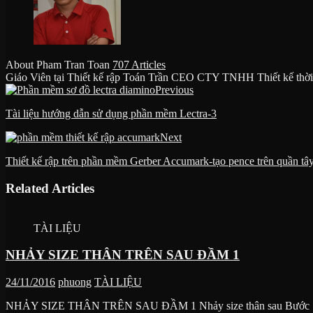
About Pham Tran Toan
707 Articles
Giáo Viên tại Thiết kế rập Toán Trần CEO CTY TNHH Thiết kế thời
Website
Facebook
Previous
Tài liệu hướng dẫn sử dụng phần mềm Lectra-3
Next
Thiết kế rập trên phần mềm Gerber Accumark-tạo pence trên quần tâ
Related Articles
TÀI LIỆU
NHẢY SIZE THÂN TRÊN SAU ĐẦM 1
24/11/2016
phuong
TÀI LIỆU
NHẢY SIZE THÂN TRÊN SAU ĐẦM 1 Nhảy size thân sau Bước 1: N