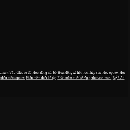
cumark V10
Giác sơ đồ
Hoạt động nội bộ
Hoạt động xã hội
học nhảy size
Học optitex
Học
phần mềm optitex
Phần mềm thiết kế rập
Phần mềm thiết kế rập gerber accumark
RẬP A4