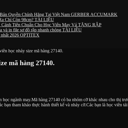
Bản Quyền Chính Hãng Tại Việt Nam
GERBER ACCUMARK
n Ra Chỉ Còn 98cm?
TÀI LIỆU
ay Cánh Tiên Chuẩn Cho Học Viên May Vá
TẶNG RẬP
 và in file sơ đồ rập nhanh chóng
TÀI LIỆU
c nhất 2026
OPTITEX
viên học nhảy size mã hàng 27140.
ize mã hàng 27140.
o tin học ngành may.Mã hàng 27140 có ba nhóm cỡ khác nhau cho thị t
ác bạn tham khảo thực hành thiết kế và nhảy cỡ.Các bạn là học viên tải v