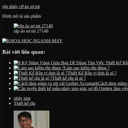
rập nhảy cỡ áo sơ mi
Hình mô tả sản phẩm
rập áo sơ mi 27140
Bài viết liên quan:
Làm sao kiểm rập đúng ?
Thiết Kế Rập vi tính là gì ?
Thiết kế rập là gì ?
Cách tăng giảm 
nhảy size
Thiết kế rập