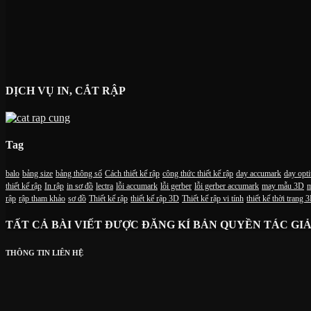
DỊCH VỤ IN, CẮT RẬP
Tag
balo
bảng size
bảng thông số
Cách thiết kế rập
công thức thiết kế rập
day accumark
dạy opti
thiết kế rập
In rập
in sơ đồ
lectra
lỗi accumark
lỗi gerber
lỗi gerber accumark
may mẫu 3D
m
rập
rập tham khảo
sơ đồ
Thiết kế rập
thiết kế rập 3D
Thiết kế rập vi tính
thiết kế thời trang 
TẤT CẢ BÀI VIẾT ĐƯỢC ĐĂNG KÍ BẢN QUYỀN TÁC GIẢ
THÔNG TIN LIÊN HỆ