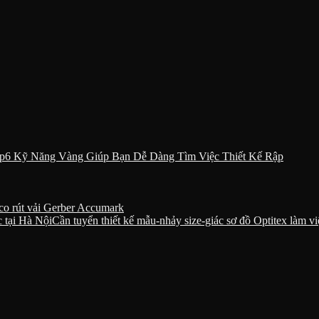
6 Kỹ Năng Vàng Giúp Bạn Dễ Dàng Tìm Việc Thiết Kế Rập
co rút vải Gerber Accumark
Cần tuyển thiết kế mẫu-nhảy size-giác sơ đồ Optitex làm vi