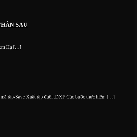
THÂN SAU
 cm Hạ
[…]
ên mã rập-Save Xuất rập đuôi .DXF Các bước thực hiện:
[…]