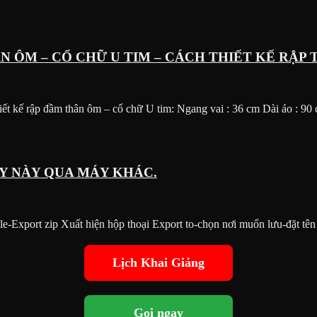
N ÔM – CỔ CHỮ U TIM – CÁCH THIẾT KẾ RẬP 
ập đầm thân ôm – cổ chữ U tim: Ngang vai : 36 cm Dài áo : 90
Y NÀY QUA MÁY KHÁC.
ile-Export zip Xuất hiện hộp thoại Export to-chọn nơi muốn lưu-đặt t
Lịch Khai Giảng
Gọi ngay