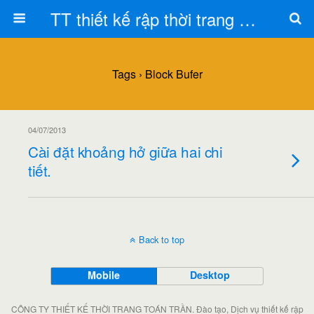
TT thiết kế rập thời trang Toán Trần
Tags › Block Bufer
04/07/2013
Cài đặt khoảng hở giữa hai chi
tiết.
Back to top
Mobile
Desktop
CÔNG TY THIẾT KẾ THỜI TRANG TOÁN TRẦN. Đào tạo, Dịch vụ thiết kế rập