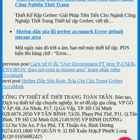
Công Nghiệp Thời Trang
Thiết Kế Rập Gerber: Giải Pháp Tiên Tiến Cho Ngành Công
Nghiệp Thời Trang Thiết kế rập Gerber, viết tắt…
Hướng dẫn sửa lỗi gerber accumark Error default
storage area
Một ngày nào đó trời u ám, bạn mở máy thiết kế rập. PDS
hiện lên hàng chữ : “Error…
previous post
Cách xử lý lỗi "User Environment PT item 'P-USER-
ENVIRON' does not exist in storage area" trong phần mềm
Accumark
next post
Hướng Dẫn Sửa Hoặc Xóa Ghi Chú Trong Gerber
AccuMark
CÔNG TY THIẾT KẾ THỜI TRANG TOÁN TRẦN. Đào tạo,
Dịch vụ thiết kế rập chuyên nghiệp. In sơ đồ,rập gia công. VP GÒ
VẤP: 68, An Nhơn, P17, Q.Gò Vấp, TP. Hồ Chí Minh
028.6676.2050 VP TÂN BÌNH: 53/20, Phạm Phú Thứ, P11, Q.Tân
Bình, TP. Hồ Chí Minh 028.2149.9195 VP BÌNH DƯƠNG:
13,Chu Văn An, P An Phú, TX Thuận An, Bình Dương
0274.633.1800 VP QUẬN 9: 32 Đỗ Xuân Hợp,P Phước Long
B,Q9 01656882425