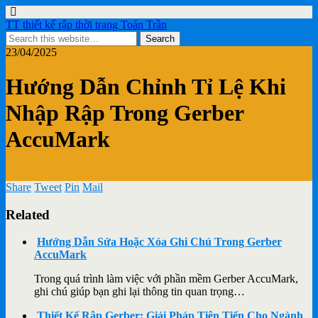
TT thiết kế rập thời trang Toán Trần
23/04/2025
Hướng Dẫn Chỉnh Tỉ Lệ Khi
Nhập Rập Trong Gerber
AccuMark
Share
Tweet
Pin
Mail
Related
Hướng Dẫn Sửa Hoặc Xóa Ghi Chú Trong Gerber
AccuMark
Trong quá trình làm việc với phần mềm Gerber AccuMark,
ghi chú giúp bạn ghi lại thông tin quan trọng…
Thiết Kế Rập Gerber: Giải Pháp Tiên Tiến Cho Ngành