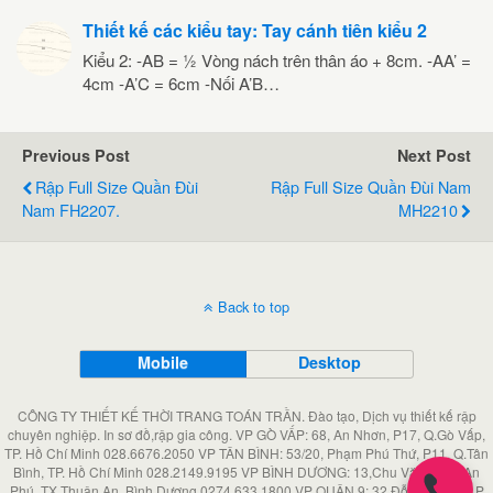
Thiết kế các kiểu tay: Tay cánh tiên kiểu 2
Kiểu 2: -AB = ½ Vòng nách trên thân áo + 8cm. -AA’ =
4cm -A’C = 6cm -Nối A’B…
Previous Post
Next Post
Rập Full Size Quần Đùi
Rập Full Size Quần Đùi Nam
Nam FH2207.
MH2210
Back to top
Mobile
Desktop
CÔNG TY THIẾT KẾ THỜI TRANG TOÁN TRẦN. Đào tạo, Dịch vụ thiết kế rập
chuyên nghiệp. In sơ đồ,rập gia công. VP GÒ VẤP: 68, An Nhơn, P17, Q.Gò Vấp,
TP. Hồ Chí Minh 028.6676.2050 VP TÂN BÌNH: 53/20, Phạm Phú Thứ, P11, Q.Tân
Bình, TP. Hồ Chí Minh 028.2149.9195 VP BÌNH DƯƠNG: 13,Chu Văn An, P An
Phú, TX Thuận An, Bình Dương 0274.633.1800 VP QUẬN 9: 32 Đỗ Xuân Hợp,P