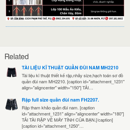
Related
TÀI LIỆU KĨ THUẬT QUẦN ĐÙI NAM MH2210
Tài liệu kĩ thuật thiết kế rập,nhảy size,hạch toán sơ đồ
quần đùi nam MH2210. [caption id="attachment_1231"
align="aligncenter" width="150"] TẢI…
Rập full size quần đùi nam FH2207.
Rập tham khảo quần đùi nam. [caption
id="attachment_1231" align="aligncenter" width="180"]
TẢI TÀI RẬP VỀ MÁY TÍNH CỦA BẠN.[/caption]
[caption id="attachment_1250"…