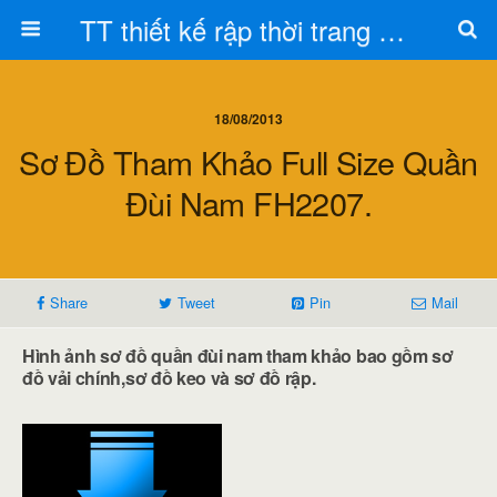
TT thiết kế rập thời trang Toán Trần
18/08/2013
Sơ Đồ Tham Khảo Full Size Quần
Đùi Nam FH2207.
Share
Tweet
Pin
Mail
Hình ảnh sơ đồ quần đùi nam tham khảo bao gồm sơ
đồ vải chính,sơ đồ keo và sơ đồ rập.