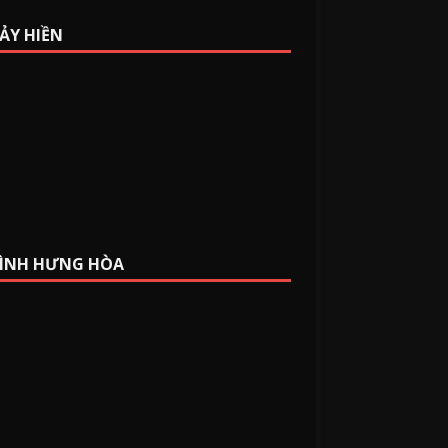
BẢY HIỀN
BÌNH HƯNG HÒA