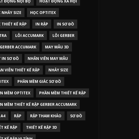
T ĐỘNG NỘI BỘ
HOẠT ĐỘNG XÃ HỘI
 NHẢY SIZE
HỌC OPTITEX
 THIẾT KẾ RẬP
IN RẬP
IN SƠ ĐỒ
TRA
LỖI ACCUMARK
LỖI GERBER
 GERBER ACCUMARK
MAY MẪU 3D
 IN SƠ ĐỒ
NHÂN VIÊN MAY MẪU
N VIÊN THIẾT KẾ RẬP
NHẢY SIZE
ITEX
PHẦN MỀM GIÁC SƠ ĐỒ
N MỀM OPTITEX
PHẦN MỀM THIẾT KẾ RẬP
N MỀM THIẾT KẾ RẬP GERBER ACCUMARK
 A4
RẬP
RẬP THAM KHẢO
SƠ ĐỒ
ẾT KẾ RẬP
THIẾT KẾ RẬP 3D
ẾT KẾ RẬP VI TÍNH