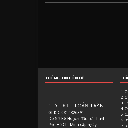
THÔNG TIN LIÊN HỆ
CHÍ
C
C
C
CTY TKTT TOÁN TRẦN
C
GPKD: 0312826391
Cá
Do Sở Kế Hoạch đầu tư Thành
B
Phố Hồ Chí Minh cấp ngày
B