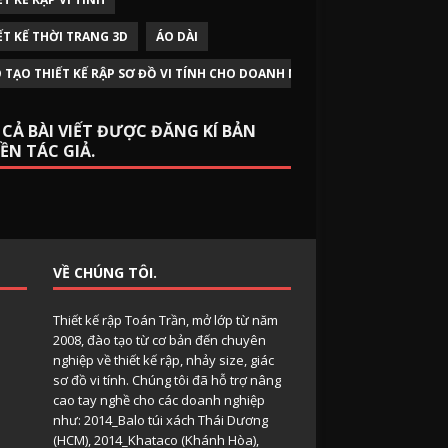
ẾT KẾ THỜI TRANG 3D
ÁO DÀI
 TẠO THIẾT KẾ RẬP SƠ ĐỒ VI TÍNH CHO DOANH NGHIỆP
 CẢ BÀI VIẾT ĐƯỢC ĐĂNG KÍ BẢN
ỀN TÁC GIẢ.
VỀ CHÚNG TÔI.
Thiết kế rập Toán Trần, mở lớp từ năm
2008, đào tạo từ cơ bản đến chuyên
nghiệp về thiết kế rập, nhảy size, giác
sơ đồ vi tính. Chúng tôi đã hỗ trợ nâng
cao tay nghề cho các doanh nghiệp
như: 2014_Balo túi xách Thái Dương
(HCM), 2014_Khataco (Khánh Hòa),