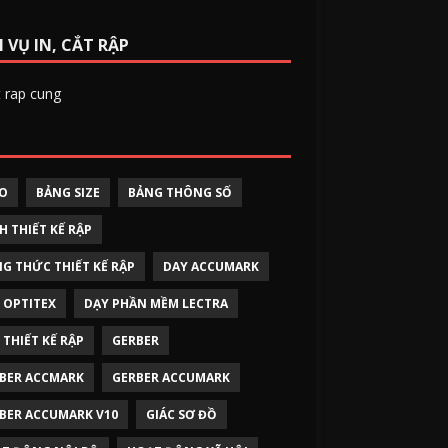
 VỤ IN, CẮT RẬP
O
BẢNG SIZE
BẢNG THÔNG SỐ
H THIẾT KẾ RẬP
G THỨC THIẾT KẾ RẬP
DAY ACCUMARK
 OPTITEX
DẠY PHẦN MỀM LECTRA
 THIẾT KẾ RẬP
GERBER
BER ACCMARK
GERBER ACCUMARK
BER ACCUMARK V10
GIÁC SƠ ĐỒ