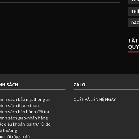
THI
ĐÀO
TẤT
QUY
NH SÁCH
ZALO
hính sách bảo mật thông tin
QUÉT VÀ LIÊN HỆ NGAY
hính sách thanh toán
hính sách bảo hành-đổi trả
hính sách giao-nhận hàng
c điều khoản loại trừ rủi do
ồi thường
ảo mật rập,sơ đồ