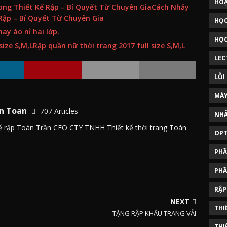
HOẠ
Cách Nhảy
Rập – Bí Quyết Từ Chuyên Gia
HỌC
ay áo nỉ hai lớp.
HỌC
Rập quần nữ thời trang 2017 full size S,M,L
LEC
LỖI
MÁY
n Toan
707 Articles
NHÂ
 kế rập Toán Trần CEO CTY TNHH Thiết kế thời trang Toán
OPT
PHẦ
PHẦ
RẬP
NEXT
THI
TẶNG RẬP KHẨU TRANG VẢI
THI