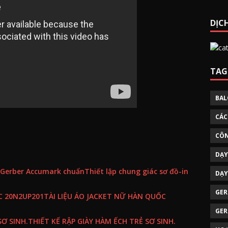
DỊCH
TAG
BAL
CÁC
CÔN
DẠY
Thiết lập chung giác sơ đồ-in
DẠY
GER
TÀI LIỆU ÁO JACKET NỮ HÀN QUỐC
GER
THIẾT KẾ RẬP GIÀY HÀM ẾCH TRẺ SƠ SINH.