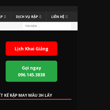
ẬP
DỊCH VỤ RẬP
LIÊN HỆ
Lịch Khai Giảng
Gọi ngay
096.145.3838
ẾT KẾ RẬP MAY MẪU 3H LẤY