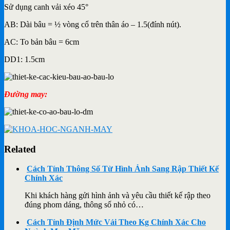
Sử dụng canh vải xéo 45°
AB: Dài bâu = ½ vòng cổ trên thân áo – 1.5(đính nút).
AC: To bản bâu = 6cm
DD1: 1.5cm
Đường may:
Related
Cách Tính Thông Số Từ Hình Ảnh Sang Rập Thiết Kế
Chính Xác
Khi khách hàng gửi hình ảnh và yêu cầu thiết kế rập theo
đúng phom dáng, thông số nhỏ có…
Cách Tính Định Mức Vải Theo Kg Chính Xác Cho