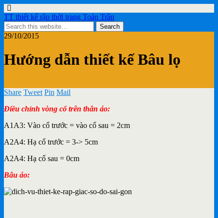
TT thiết kế rập thời trang Toán Trần
29/10/2015
Hướng dẫn thiết kế Bâu lọ
Share
Tweet
Pin
Mail
Điều chỉnh vòng cổ trên thân áo:
A1A3: Vào cổ trước = vào cổ sau = 2cm
A2A4: Hạ cổ trước = 3-> 5cm
A2A4: Hạ cổ sau = 0cm
Bâu áo: