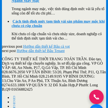
Ngành May Mặc
Trong ngành may mặc, việc tính đúng định mức vải là yếu tố
sống còn để tối ưu chi phí…
Cách tính định mức tạm tính vải sản phẩm may mặc khi
chưa có rập chuẩn
Khi chưa có rập chuẩn và chưa nhảy size, doanh nghiệp có
thể tính định mức tạm tính vải cho…
previous post
Hướng dẫn thiết kế Bâu cà vạt
next post
Hướng dẫn thiết kế Bâu Tenant
CÔNG TY THIẾT KẾ THỜI TRANG TOÁN TRẦN. Đào tạo,
Dịch vụ thiết kế rập chuyên nghiệp. In sơ đồ,rập gia công. VP GÒ
VẤP: 68, An Nhơn, P17, Q.Gò Vấp, TP. Hồ Chí Minh
028.6676.2050 VP TÂN BÌNH: 53/20, Phạm Phú Thứ, P11, Q.Tân
Bình, TP. Hồ Chí Minh 028.2149.9195 VP BÌNH DƯƠNG:
13,Chu Văn An, P An Phú, TX Thuận An, Bình Dương
0274.633.1800 VP QUẬN 9: 32 Đỗ Xuân Hợp,P Phước Long
B,Q9 01656882425
📞