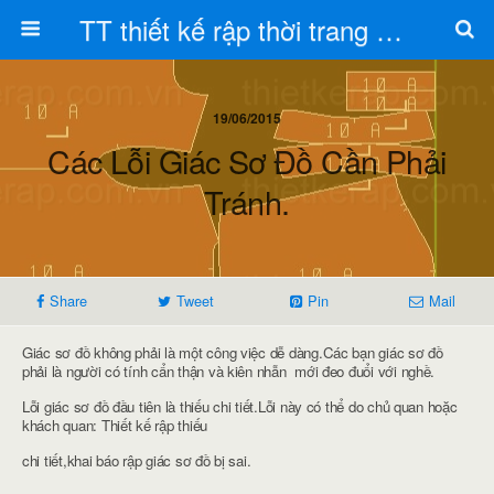
TT thiết kế rập thời trang Toán Trần
19/06/2015
Các Lỗi Giác Sơ Đồ Cần Phải
Tránh.
Share
Tweet
Pin
Mail
Giác sơ đồ không phải là một công việc dễ dàng.Các bạn giác sơ đồ
phải là người có tính cẩn thận và kiên nhẫn mới đeo đuổi với nghề.
Lỗi giác sơ đồ đầu tiên là thiếu chi tiết.Lỗi này có thể do chủ quan hoặc
khách quan: Thiết kế rập thiếu
chi tiết,khai báo rập giác sơ đồ bị sai.