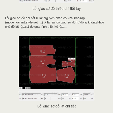
Lỗi giác sơ đồ thiếu chi tiết tay
Lỗi giác sơ đồ chi tiết bị lật.Nguyên nhân do khai báo rập
(model,variant,style set …) bị lật,sai do giác sơ đồ tự động không khóa
chế độ lật rập,sai do quá trình thiết kế rập….
Lỗi giác sơ đồ lật chi tiết