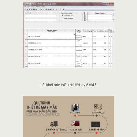
Lỗi khai báo thiếu chi tiết tay ở cột 5