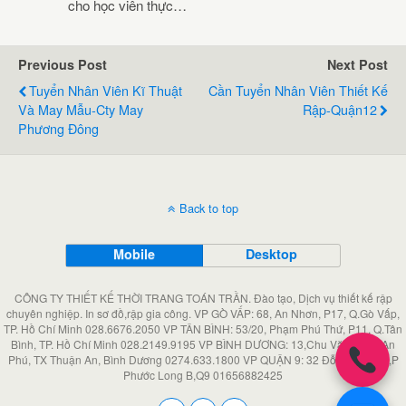
cho học viên thực…
Previous Post
Next Post
Tuyển Nhân Viên Kĩ Thuật
Cần Tuyển Nhân Viên Thiết Kế
Và May Mẫu-Cty May
Rập-Quận12
Phương Đông
Back to top
Mobile
Desktop
CÔNG TY THIẾT KẾ THỜI TRANG TOÁN TRẦN. Đào tạo, Dịch vụ thiết kế rập
chuyên nghiệp. In sơ đồ,rập gia công. VP GÒ VẤP: 68, An Nhơn, P17, Q.Gò Vấp,
TP. Hồ Chí Minh 028.6676.2050 VP TÂN BÌNH: 53/20, Phạm Phú Thứ, P11, Q.Tân
Bình, TP. Hồ Chí Minh 028.2149.9195 VP BÌNH DƯƠNG: 13,Chu Văn An, P An
Phú, TX Thuận An, Bình Dương 0274.633.1800 VP QUẬN 9: 32 Đỗ Xuân Hợp,P
Phước Long B,Q9 01656882425