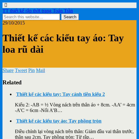
TT thiết kế rập thời trang Toán Trần
29/10/2015
Thiết kế các kiểu tay áo: Tay
loa rũ dài
Share
Tweet
Pin
Mail
Related
Thiết kế các kiểu tay: Tay cánh tiên kiểu 2
Kiểu 2: -AB = ½ Vòng nách trên thân áo + 8cm. -AA’ = 4cm
-A’C = 6cm -Nối A’B…
Thiết kế các kiểu tay áo: Tay phồng tròn
Điều chỉnh lại vòng nách trên thân: Giảm đầu vai thân trước,
thân sau 2cm. Tay phồng tròn: Từ rập…