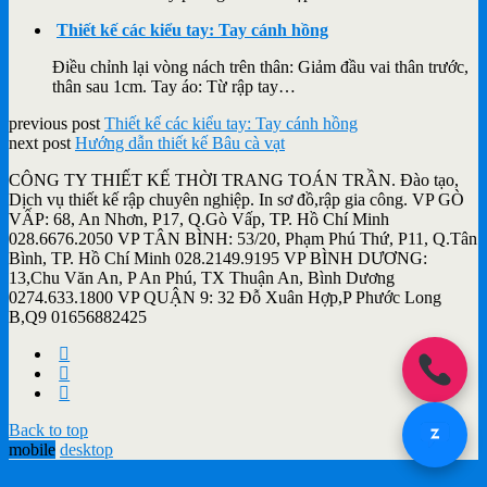
Thiết kế các kiểu tay: Tay cánh hồng
Điều chỉnh lại vòng nách trên thân: Giảm đầu vai thân trước,
thân sau 1cm. Tay áo: Từ rập tay…
previous post
Thiết kế các kiểu tay: Tay cánh hồng
next post
Hướng dẫn thiết kế Bâu cà vạt
CÔNG TY THIẾT KẾ THỜI TRANG TOÁN TRẦN. Đào tạo,
Dịch vụ thiết kế rập chuyên nghiệp. In sơ đồ,rập gia công. VP GÒ
VẤP: 68, An Nhơn, P17, Q.Gò Vấp, TP. Hồ Chí Minh
028.6676.2050 VP TÂN BÌNH: 53/20, Phạm Phú Thứ, P11, Q.Tân
Bình, TP. Hồ Chí Minh 028.2149.9195 VP BÌNH DƯƠNG:
13,Chu Văn An, P An Phú, TX Thuận An, Bình Dương
0274.633.1800 VP QUẬN 9: 32 Đỗ Xuân Hợp,P Phước Long
B,Q9 01656882425
Back to top
mobile
desktop