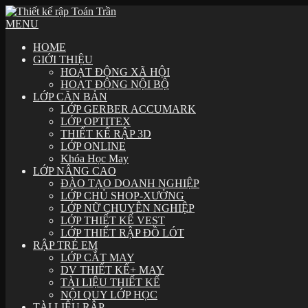
MENU
HOME
GIỚI THIỆU
HOẠT ĐỘNG XÃ HỘI
HOẠT ĐỘNG NỘI BỘ
LỚP CĂN BẢN
LỚP GERBER ACCUMARK
LỚP OPTITEX
THIẾT KẾ RẬP 3D
LỚP ONLINE
Khóa Học May
LỚP NÂNG CAO
ĐÀO TẠO DOANH NGHIỆP
LỚP CHỦ SHOP-XƯỞNG
LỚP NỮ CHUYÊN NGHIỆP
LỚP THIẾT KẾ VEST
LỚP THIẾT RẬP ĐỒ LÓT
RẬP TRẺ EM
LỚP CẮT MAY
DV THIẾT KẾ+ MAY
TÀI LIỆU THIẾT KẾ
NỘI QUY LỚP HỌC
TÀI LIỆU RẬP