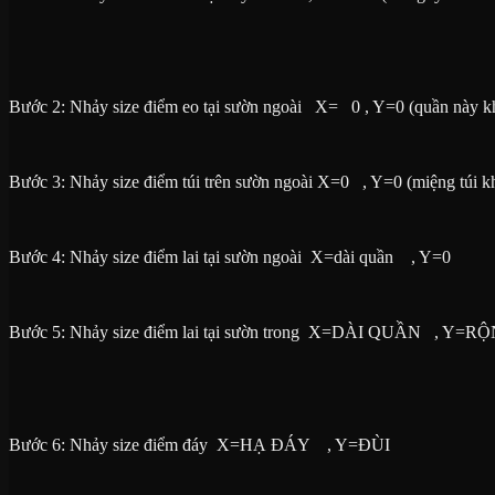
Bước 1: Nhảy size điểm eo tại đáy X= 0 , Y=EO/4 (eo nguyên đo ngu
Bước 2: Nhảy size điểm eo tại sườn ngoài X= 0 , Y=0 (quần này kh
Bước 3: Nhảy size điểm túi trên sườn ngoài X=0 , Y=0 (miệng túi 
Bước 4: Nhảy size điểm lai tại sườn ngoài X=dài quần , Y=0
Bước 5: Nhảy size điểm lai tại sườn trong X=DÀI QUẦN , Y=R
Bước 6: Nhảy size điểm đáy X=HẠ ĐÁY , Y=ĐÙI