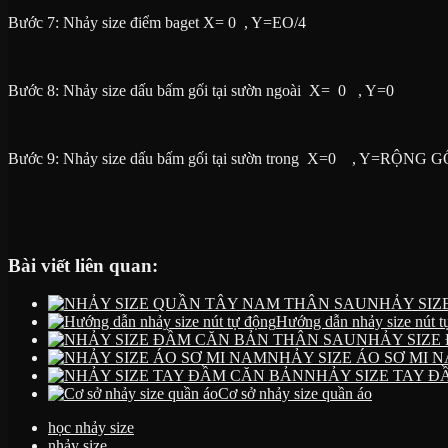
Bước 7: Nhảy size điểm baget X= 0 , Y=EO/4
Bước 8: Nhảy size dấu bấm gối tại sườn ngoài X= 0 , Y=0
Bước 9: Nhảy size dấu bấm gối tại sườn trong X=0 , Y=RỘNG G
Bài viết liên quan:
NHẢY SIZ
Hướng dẫn nhảy size nút t
NHẢY SIZE
NHẢY SIZE ÁO SƠ MI 
NHẢY SIZE TAY Đ
Cơ sở nhảy size quần áo
học nhảy size