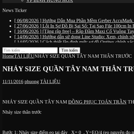
VP BÌNH HƯNG HÒA
News Ticker
[ 06/08/2026 ]
Hướng Dẫn Mua Phần Mềm Gerber AccuMark 
[ 27/06/2026 ]
Lỗi In Sơ Đồ Bị Sai Số: Tại Sao File 100cm I
[ 16/06/2026 ]
[Tặng rập free] – Rập Đầm Maxi Cổ Vuông T
[ 14/06/2026 ]
Hướng dẫn sử dụng Line Studio: Xem, chỉnh sửa
[ 14/05/2026 ]
Cách thiết lập định mức sơ đồ Optitex chính xá
Tìm
kiếm
Home
TÀI LIỆU
NHẢY SIZE QUẦN TÂY NAM THÂN TRƯỚC
cho:
NHẢY SIZE QUẦN TÂY NAM THÂN T
11/11/2016
phuong
TÀI LIỆU
NHẢY SIZE QUẦN TÂY NAM
ĐỒNG PHỤC TOÁN TRẦN
TH
Nhảy size thân trước