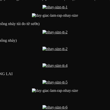
yên vong,các điểm còn lại phần mềm tự nhảy,có thể chốt lại nếu cần
ông nhảy túi đo từ sườn)
không nhảy)
ỘNG LAI