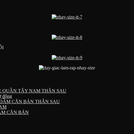
ỐI
E QUẦN TÂY NAM THÂN SAU
ự động
 ĐẦM CĂN BẢN THÂN SAU
NAM
ẦM CĂN BẢN