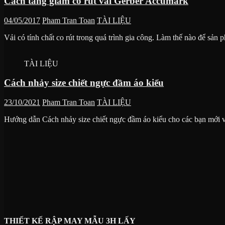
Cách tăng giảm co rút vải Gerber Accumark
04/05/2017
Pham Tran Toan
TÀI LIỆU
Vải có tính chất co rút trong quá trình gia công. Làm thế nào để sản
TÀI LIỆU
Cách nhảy size chiết ngực đầm áo kiểu
23/10/2021
Pham Tran Toan
TÀI LIỆU
Hướng dẫn Cách nhảy size chiết ngực đầm áo kiểu cho các bạn mới 
THIẾT KẾ RẬP MAY MẪU 3H LẤY