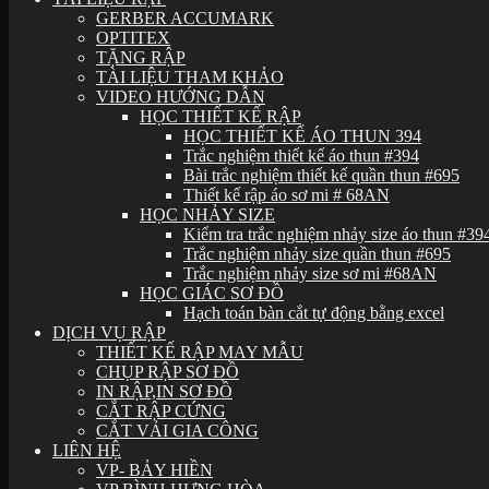
GERBER ACCUMARK
OPTITEX
TẶNG RẬP
TÀI LIỆU THAM KHẢO
VIDEO HƯỚNG DẪN
HỌC THIẾT KẾ RẬP
HỌC THIẾT KẾ ÁO THUN 394
Trắc nghiệm thiết kế áo thun #394
Bài trắc nghiệm thiết kế quần thun #695
Thiết kế rập áo sơ mi # 68AN
HỌC NHẢY SIZE
Kiểm tra trắc nghiệm nhảy size áo thun #39
Trắc nghiệm nhảy size quần thun #695
Trắc nghiệm nhảy size sơ mi #68AN
HỌC GIÁC SƠ ĐỒ
Hạch toán bàn cắt tự động bằng excel
DỊCH VỤ RẬP
THIẾT KẾ RẬP MAY MẪU
CHỤP RẬP SƠ ĐỒ
IN RẬP,IN SƠ ĐỒ
CẮT RẬP CỨNG
CẮT VẢI GIA CÔNG
LIÊN HỆ
VP- BẢY HIỀN