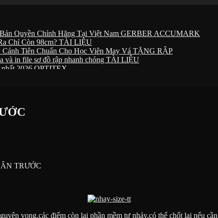
Bản Quyền Chính Hãng Tại Việt Nam
GERBER ACCUMARK
n Ra Chỉ Còn 98cm?
TÀI LIỆU
ay Cánh Tiên Chuẩn Cho Học Viên May Vá
TẶNG RẬP
 và in file sơ đồ rập nhanh chóng
TÀI LIỆU
c nhất 2026
OPTITEX
RƯỚC
ÂN TRƯỚC