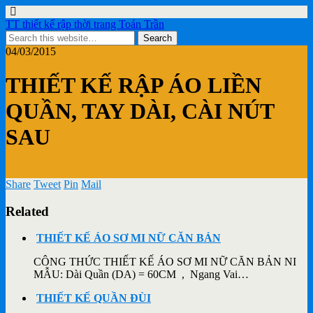
TT thiết kế rập thời trang Toán Trần
04/03/2015
THIẾT KẾ RẬP ÁO LIỀN
QUẦN, TAY DÀI, CÀI NÚT
SAU
Share
Tweet
Pin
Mail
Related
THIẾT KẾ ÁO SƠ MI NỮ CĂN BẢN
CÔNG THỨC THIẾT KẾ ÁO SƠ MI NỮ CĂN BẢN NI
MẪU: Dài Quần (DA) = 60CM , Ngang Vai…
THIẾT KẾ QUẦN ĐÙI