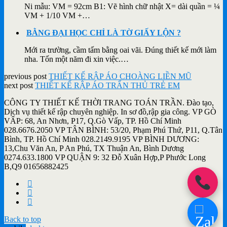
Ni mẫu: VM = 92cm B1: Vẽ hình chữ nhật X= dài quần = ¼
VM + 1/10 VM +…
BẰNG ĐẠI HỌC CHỈ LÀ TỜ GIẤY LỘN ?
Mới ra trường, cầm tấm bằng oai vãi. Đúng thiết kế mới làm
nha. Tốn một năm đi xin việc.…
previous post
THIẾT KẾ RẬP ÁO CHOÀNG LIỀN MŨ
next post
THIẾT KẾ RẬP ÁO TRẤN THỦ TRẺ EM
CÔNG TY THIẾT KẾ THỜI TRANG TOÁN TRẦN. Đào tạo,
Dịch vụ thiết kế rập chuyên nghiệp. In sơ đồ,rập gia công. VP GÒ
VẤP: 68, An Nhơn, P17, Q.Gò Vấp, TP. Hồ Chí Minh
028.6676.2050 VP TÂN BÌNH: 53/20, Phạm Phú Thứ, P11, Q.Tân
Bình, TP. Hồ Chí Minh 028.2149.9195 VP BÌNH DƯƠNG:
13,Chu Văn An, P An Phú, TX Thuận An, Bình Dương
0274.633.1800 VP QUẬN 9: 32 Đỗ Xuân Hợp,P Phước Long
B,Q9 01656882425
Back to top